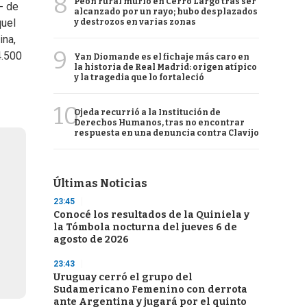
8
Peón rural murió en Cerro Largo tras ser
- de
alcanzado por un rayo; hubo desplazados
quel
y destrozos en varias zonas
ina,
9
4.500
Yan Diomande es el fichaje más caro en
la historia de Real Madrid: origen atípico
y la tragedia que lo fortaleció
10
Ojeda recurrió a la Institución de
Derechos Humanos, tras no encontrar
respuesta en una denuncia contra Clavijo
Últimas Noticias
23:45
Conocé los resultados de la Quiniela y
la Tómbola nocturna del jueves 6 de
agosto de 2026
23:43
Uruguay cerró el grupo del
Sudamericano Femenino con derrota
ante Argentina y jugará por el quinto