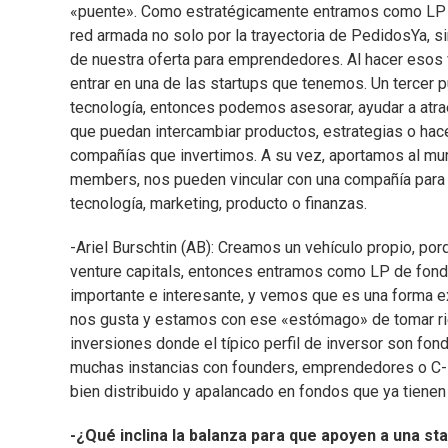
«puente». Como estratégicamente entramos como LP (l
red armada no solo por la trayectoria de PedidosYa, 
de nuestra oferta para emprendedores. Al hacer esos
entrar en una de las startups que tenemos. Un tercer 
tecnología, entonces podemos asesorar, ayudar a atrae
que puedan intercambiar productos, estrategias o hac
compañías que invertimos. A su vez, aportamos al mu
members, nos pueden vincular con una compañía para ch
tecnología, marketing, producto o finanzas.
-Ariel Burschtin (AB): Creamos un vehículo propio, po
venture capitals, entonces entramos como LP de fond
importante e interesante, y vemos que es una forma 
nos gusta y estamos con ese «estómago» de tomar ri
inversiones donde el típico perfil de inversor son f
muchas instancias con founders, emprendedores o C-l
bien distribuido y apalancado en fondos que ya tienen 
-¿Qué inclina la balanza para que apoyen a una st