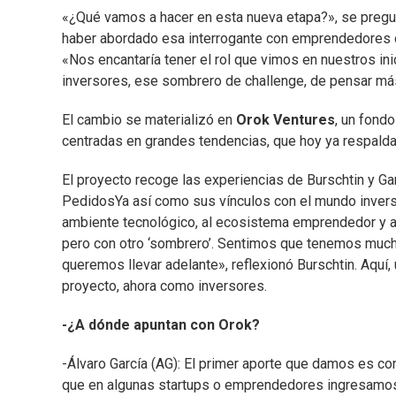
«¿Qué vamos a hacer en esta nueva etapa?», se pregun
haber abordado esa interrogante con emprendedores q
«Nos encantaría tener el rol que vimos en nuestros i
inversores, ese sombrero de challenge, de pensar más a
El cambio se materializó en
Orok Ventures
, un fond
centradas en grandes tendencias, que hoy ya respalda
El proyecto recoge las experiencias de Burschtin y Ga
PedidosYa así como sus vínculos con el mundo invers
ambiente tecnológico, al ecosistema emprendedor y a
pero con otro ‘sombrero’. Sentimos que tenemos muchí
queremos llevar adelante», reflexionó Burschtin. Aquí
proyecto, ahora como inversores.
-¿A dónde apuntan con Orok?
-Álvaro García (AG): El primer aporte que damos es con
que en algunas startups o emprendedores ingresamo