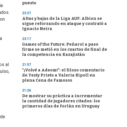
puesto
de
ados.
23:27
Altas y bajas de la Liga AUF: Albion se
con
sigue reforzando en ataque y contrató a
Ignacio Neira
a
23:17
Games of the Future: Peñarol a paso
firme se metió en los cuartos de final de
la competencia en Kazajistán
os al
21:57
"¡Volvé a Adeom!": el filoso comentario
ulso,
de Yesty Prieto a Valeria Ripoll en
plena Cena de Famosos
21:26
De mostrar su práctica a incrementar
la cantidad de jugadores citados: los
primeros días de Forlán en Uruguay
 de