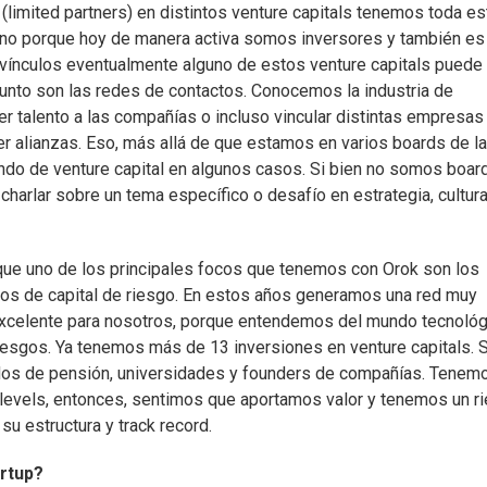
imited partners) en distintos venture capitals tenemos toda es
sino porque hoy de manera activa somos inversores y también es
 vínculos eventualmente alguno de estos venture capitals puede
punto son las redes de contactos. Conocemos la industria de
r talento a las compañías o incluso vincular distintas empresas
er alianzas. Eso, más allá de que estamos en varios boards de l
ndo de venture capital en algunos casos. Si bien no somos boar
arlar sobre un tema específico o desafío en estrategia, cultura
rque uno de los principales focos que tenemos con Orok son los
os de capital de riesgo. En estos años generamos una red muy
excelente para nosotros, porque entendemos del mundo tecnológ
esgos. Ya tenemos más de 13 inversiones en venture capitals. 
ondos de pensión, universidades y founders de compañías. Tenem
evels, entonces, sentimos que aportamos valor y tenemos un r
su estructura y track record.
artup?