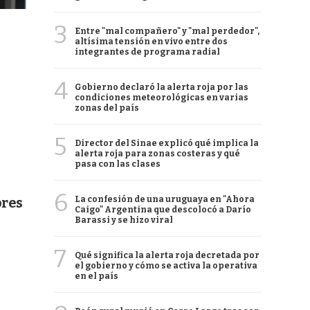
3
Entre "mal compañero" y "mal perdedor",
altísima tensión en vivo entre dos
integrantes de programa radial
4
Gobierno declaró la alerta roja por las
condiciones meteorológicas en varias
zonas del país
5
Director del Sinae explicó qué implica la
alerta roja para zonas costeras y qué
pasa con las clases
6
La confesión de una uruguaya en "Ahora
ores
Caigo" Argentina que descolocó a Darío
Barassi y se hizo viral
7
Qué significa la alerta roja decretada por
el gobierno y cómo se activa la operativa
en el país