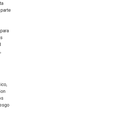
ta
 parte
 para
as
d
,
ico,
Son
os
iesgo