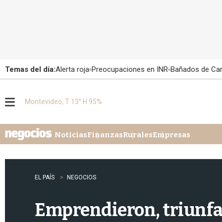
Temas del día:
Alerta roja
Preocupaciones en INR
Bañados de Ca
Montevideo, T 13° H 95%
M
e
n
u
Noticias
Finanzas
Rurales
Empresas
EL PAÍS
NEGOCIOS
Emprendieron, triunfar