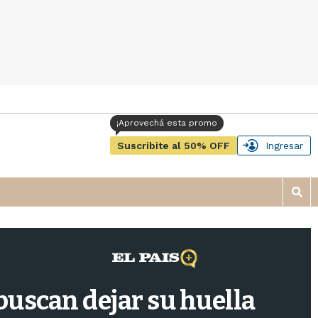
Suscribite al 50% OFF
Ingresar
M
o
s
t
r
a
r
uscan dejar su huella
b
�