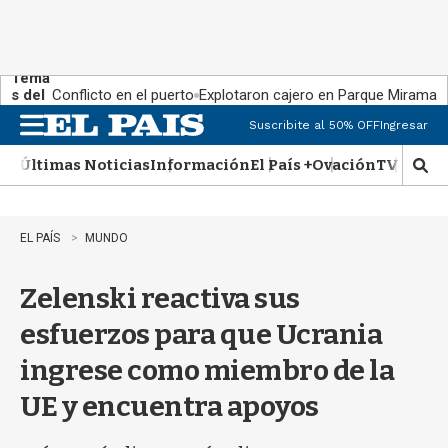
Tema
s del
Conflicto en el puerto
Explotaron cajero en Parque Miramar
día:
Suscribite al 50% OFF
Ingresar
M
e
Últimas Noticias
Información
El País +
Ovación
TV Show
n
M
u
o
s
t
EL PAÍS
MUNDO
r
a
Zelenski reactiva sus
r
b
esfuerzos para que Ucrania
�
s
ingrese como miembro de la
q
u
UE y encuentra apoyos
e
d