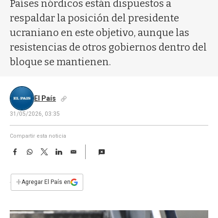
a
Países nórdicos están dispuestos a
respaldar la posición del presidente
ucraniano en este objetivo, aunque las
resistencias de otros gobiernos dentro del
bloque se mantienen.
El País
31/05/2026, 03:35
Compartir esta noticia
F
W
T
L
E
a
h
w
i
m
c
a
i
n
a
e
t
t
k
i
+
Agregar El País en
b
s
t
e
l
o
A
e
d
o
p
r
I
k
p
n