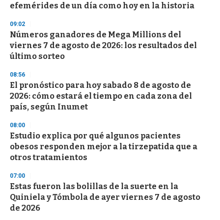
efemérides de un día como hoy en la historia
o
n
d
09:02
s
Números ganadores de Mega Millions del
viernes 7 de agosto de 2026: los resultados del
último sorteo
08:56
El pronóstico para hoy sabado 8 de agosto de
2026: cómo estará el tiempo en cada zona del
país, según Inumet
08:00
Estudio explica por qué algunos pacientes
obesos responden mejor a la tirzepatida que a
otros tratamientos
07:00
Estas fueron las bolillas de la suerte en la
Quiniela y Tómbola de ayer viernes 7 de agosto
de 2026