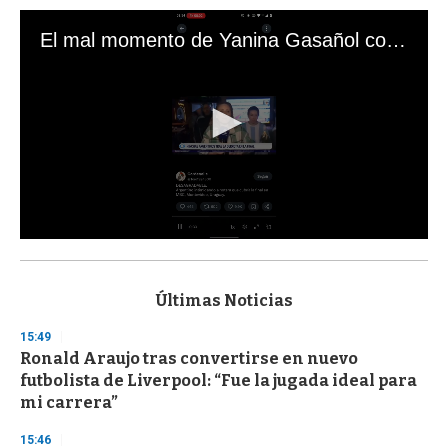
El mal momento de Yanina Gasañol con un hincha argentino en "Subrayado"
0
s
e
c
Últimas Noticias
o
n
15:49
d
Ronald Araujo tras convertirse en nuevo
s
o
futbolista de Liverpool: “Fue la jugada ideal para
f
mi carrera”
3
3
s
15:46