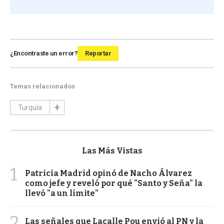
¿Encontraste un error?
Reportar
Temas relacionados
Turquía
Las Más Vistas
1
Patricia Madrid opinó de Nacho Álvarez
como jefe y reveló por qué "Santo y Seña" la
llevó "a un límite"
2
Las señales que Lacalle Pou envió al PN y la