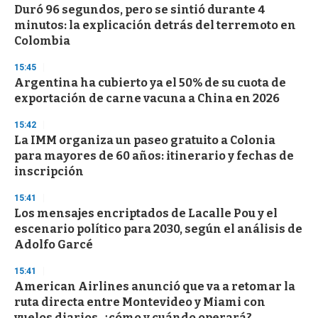
e
Duró 96 segundos, pero se sintió durante 4
c
minutos: la explicación detrás del terremoto en
o
n
Colombia
d
s
15:45
Argentina ha cubierto ya el 50% de su cuota de
exportación de carne vacuna a China en 2026
15:42
La IMM organiza un paseo gratuito a Colonia
para mayores de 60 años: itinerario y fechas de
inscripción
15:41
Los mensajes encriptados de Lacalle Pou y el
escenario político para 2030, según el análisis de
Adolfo Garcé
15:41
American Airlines anunció que va a retomar la
ruta directa entre Montevideo y Miami con
vuelos diarios, ¿cómo y cuándo operará?