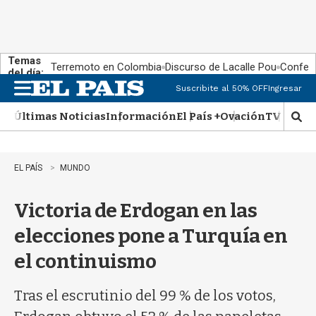
Temas
Terremoto en Colombia
Discurso de Lacalle Pou
Confere
del día:
Suscribite al 50% OFF
Ingresar
M
e
Últimas Noticias
Información
El País +
Ovación
TV Show
n
M
u
o
s
t
EL PAÍS
MUNDO
r
a
Victoria de Erdogan en las
r
b
elecciones pone a Turquía en
�
s
el continuismo
q
u
e
Tras el escrutinio del 99 % de los votos,
d