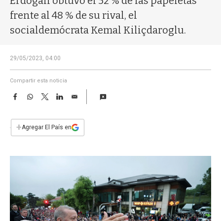
Erdogan obtuvo el 52 % de las papeletas
a
frente al 48 % de su rival, el
socialdemócrata Kemal Kiliçdaroglu.
29/05/2023, 04:00
Compartir esta noticia
F
W
T
L
E
a
h
w
i
m
c
a
i
n
a
e
t
t
k
i
+
Agregar El País en
b
s
t
e
l
o
A
e
d
o
p
r
I
k
p
n