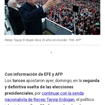
Recep Tayyip Erdogan lleva 20 años en el poder.
Foto: AFP
Con información de EFE y AFP
Los
turcos
apostaron ayer, domingo, en la
segunda
y definitiva vuelta de las elecciones
presidenciales
, por
continuar con la senda
nacionalista de Recep Tayyip Erdogan
, el político