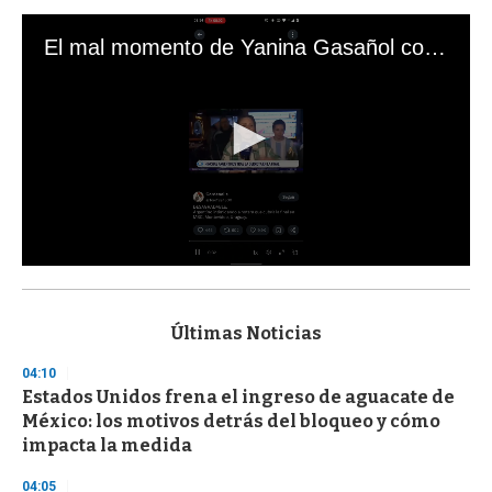
El mal momento de Yanina Gasañol con un hincha argentino en "Subrayado"
0
s
e
c
Últimas Noticias
o
n
04:10
d
Estados Unidos frena el ingreso de aguacate de
s
o
México: los motivos detrás del bloqueo y cómo
f
impacta la medida
3
3
s
04:05