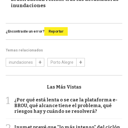
inundaciones
¿Encontraste un error?
Reportar
Temas relacionados
inundaciones
Porto Alegre
Las Más Vistas
1
¿Por qué está lenta o se cae la plataforma e-
BROU, qué alcance tiene el problema, qué
riesgos hay y cuándo se resolverá?
2
Inumet prevé que "lo más intenso" del ciclón