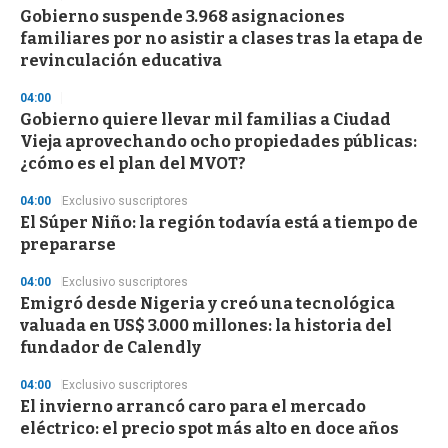
e
Gobierno suspende 3.968 asignaciones
c
familiares por no asistir a clases tras la etapa de
o
n
revinculación educativa
d
s
04:00
Gobierno quiere llevar mil familias a Ciudad
Vieja aprovechando ocho propiedades públicas:
¿cómo es el plan del MVOT?
04:00
Exclusivo suscriptores
El Súper Niño: la región todavía está a tiempo de
prepararse
04:00
Exclusivo suscriptores
Emigró desde Nigeria y creó una tecnológica
valuada en US$ 3.000 millones: la historia del
fundador de Calendly
04:00
Exclusivo suscriptores
El invierno arrancó caro para el mercado
eléctrico: el precio spot más alto en doce años