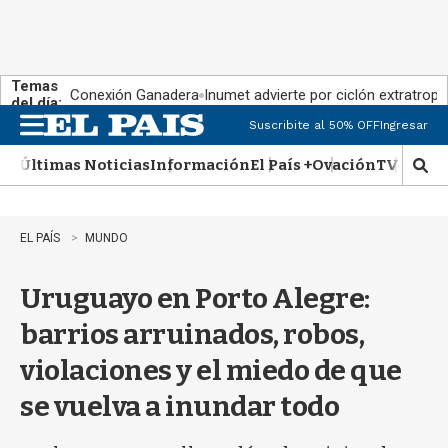
Temas
Conexión Ganadera
Inumet advierte por ciclón extratropi
del día:
Suscribite al 50% OFF
Ingresar
M
e
Últimas Noticias
Información
El País +
Ovación
TV Show
n
M
u
o
s
t
EL PAÍS
MUNDO
r
a
Uruguayo en Porto Alegre:
r
b
barrios arruinados, robos,
�
s
violaciones y el miedo de que
q
u
se vuelva a inundar todo
e
d