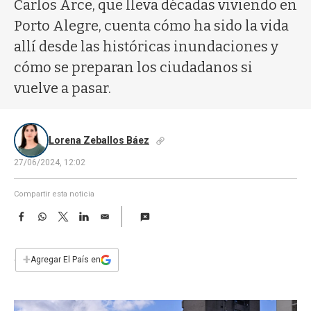
a
Carlos Arce, que lleva décadas viviendo en
Porto Alegre, cuenta cómo ha sido la vida
allí desde las históricas inundaciones y
cómo se preparan los ciudadanos si
vuelve a pasar.
Lorena Zeballos Báez
27/06/2024, 12:02
Compartir esta noticia
F
W
T
L
E
a
h
w
i
m
c
a
i
n
a
e
t
t
k
i
+
Agregar El País en
b
s
t
e
l
o
A
e
d
o
p
r
I
k
p
n