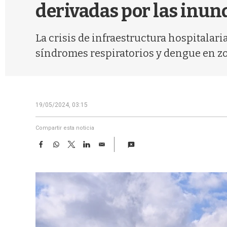
derivadas por las inu
La crisis de infraestructura hospitalari
síndromes respiratorios y dengue en zon
19/05/2024, 03:15
Compartir esta noticia
F
W
T
L
E
a
h
w
i
m
c
a
i
n
a
e
t
t
k
i
b
s
t
e
l
o
A
e
d
o
p
r
I
k
p
n