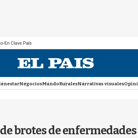
ño
En Clave País
ienestar
Negocios
Mundo
Rurales
Narrativas visuales
Opin
de brotes de enfermedades 