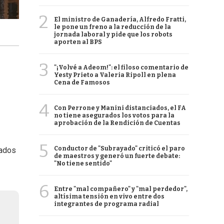
2
El ministro de Ganadería, Alfredo Fratti,
le pone un freno a la reducción de la
jornada laboral y pide que los robots
aporten al BPS
3
"¡Volvé a Adeom!": el filoso comentario de
Yesty Prieto a Valeria Ripoll en plena
Cena de Famosos
4
Con Perrone y Manini distanciados, el FA
no tiene asegurados los votos para la
aprobación de la Rendición de Cuentas
5
Conductor de "Subrayado" criticó el paro
cados
de maestros y generó un fuerte debate:
"No tiene sentido"
6
Entre "mal compañero" y "mal perdedor",
altísima tensión en vivo entre dos
integrantes de programa radial