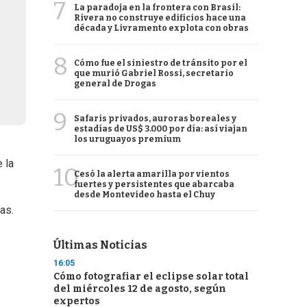
7
La paradoja en la frontera con Brasil:
Rivera no construye edificios hace una
década y Livramento explota con obras
8
Cómo fue el siniestro de tránsito por el
que murió Gabriel Rossi, secretario
general de Drogas
9
Safaris privados, auroras boreales y
estadías de US$ 3.000 por día: así viajan
los uruguayos premium
 la
10
Cesó la alerta amarilla por vientos
fuertes y persistentes que abarcaba
desde Montevideo hasta el Chuy
as.
Últimas Noticias
16:05
Cómo fotografiar el eclipse solar total
del miércoles 12 de agosto, según
expertos