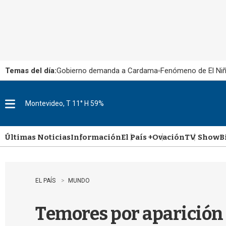
Temas del día:
Gobierno demanda a Cardama
Fenómeno de El Ni
Montevideo, T 11° H 59%
M
e
n
u
Últimas Noticias
Información
El País +
Ovación
TV Show
B
EL PAÍS
MUNDO
Temores por aparición 