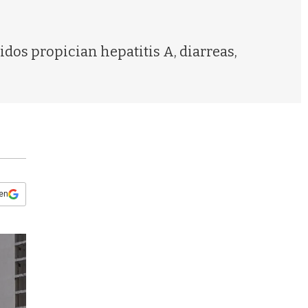
s
q
u
e
idos propician hepatitis A, diarreas,
d
a
 en