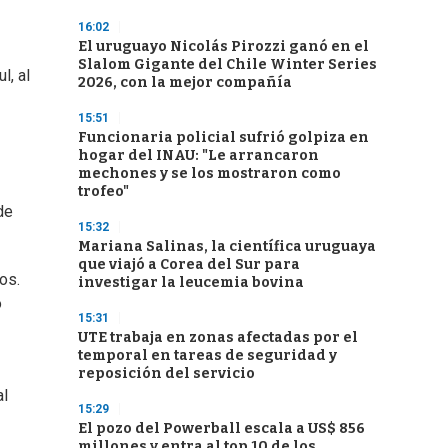
16:02
El uruguayo Nicolás Pirozzi ganó en el
Slalom Gigante del Chile Winter Series
l, al
2026, con la mejor compañía
15:51
Funcionaria policial sufrió golpiza en
hogar del INAU: "Le arrancaron
mechones y se los mostraron como
trofeo"
de
15:32
Mariana Salinas, la científica uruguaya
que viajó a Corea del Sur para
os.
investigar la leucemia bovina
o
15:31
UTE trabaja en zonas afectadas por el
temporal en tareas de seguridad y
reposición del servicio
al
15:29
El pozo del Powerball escala a US$ 856
millones y entra al top 10 de los