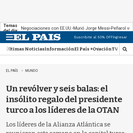
Temas
Negociaciones con EE.UU.
Murió Jorge Messi
Peñarol vs
del día:
Suscribite al 50% OFF
Ingresar
M
e
Últimas Noticias
Información
El País +
Ovación
TV Show
n
M
u
o
s
t
EL PAÍS
MUNDO
r
a
Un revólver y seis balas: el
r
b
insólito regalo del presidente
�
s
turco a los líderes de la OTAN
q
u
e
Los líderes de la Alianza Atlántica se
d