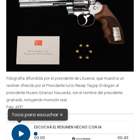
Fotografía difundida por el presidente de Lituania, que muestra un
revólver ofrecido por el Presidente turco Recep Tayyip Erdogan al
presidente lituano Gitanas Nauseda, con el nombre del presidente
grabado, incluyendo munición real.
Foto: AFP
×
Toca para escuchar
ESCUCHÁ EL RESUMEN HECHO CON IA
Tiempo transcurrido: 0 segundos
Durac
00:00
00:43