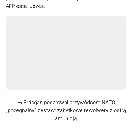
AFP este jueves.
🔫 Erdoğan podarował przywódcom NATO
„pożegnalny” zestaw: zabytkowe rewolwery z ostrą
amunicją