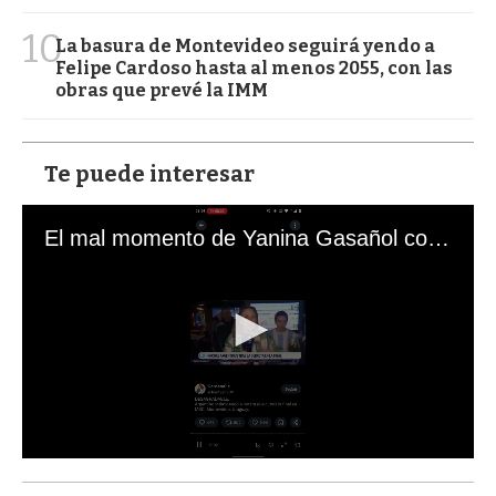
10
La basura de Montevideo seguirá yendo a
Felipe Cardoso hasta al menos 2055, con las
obras que prevé la IMM
Te puede interesar
El mal momento de Yanina Gasañol con un hincha argentino en "Subrayado"
0
s