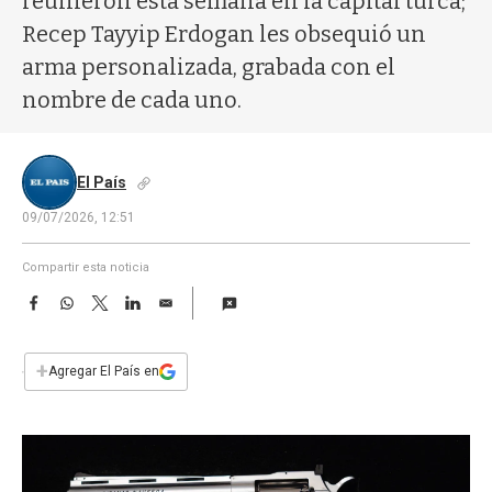
reunieron esta semana en la capital turca;
a
Recep Tayyip Erdogan les obsequió un
arma personalizada, grabada con el
nombre de cada uno.
El País
09/07/2026, 12:51
Compartir esta noticia
F
W
T
L
E
a
h
w
i
m
c
a
i
n
a
e
t
t
k
i
+
Agregar El País en
b
s
t
e
l
o
A
e
d
o
p
r
I
k
p
n