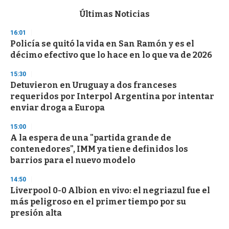
e
c
Últimas Noticias
o
n
16:01
d
Policía se quitó la vida en San Ramón y es el
s
o
décimo efectivo que lo hace en lo que va de 2026
f
3
15:30
3
s
Detuvieron en Uruguay a dos franceses
e
requeridos por Interpol Argentina por intentar
c
enviar droga a Europa
o
n
d
15:00
s
A la espera de una "partida grande de
contenedores", IMM ya tiene definidos los
barrios para el nuevo modelo
14:50
Liverpool 0-0 Albion en vivo: el negriazul fue el
más peligroso en el primer tiempo por su
presión alta