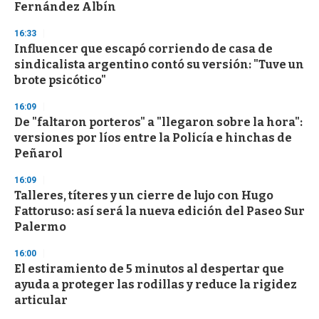
Fernández Albín
3
3
s
16:33
e
Influencer que escapó corriendo de casa de
c
sindicalista argentino contó su versión: "Tuve un
o
n
brote psicótico"
d
s
16:09
De "faltaron porteros" a "llegaron sobre la hora":
versiones por líos entre la Policía e hinchas de
Peñarol
16:09
Talleres, títeres y un cierre de lujo con Hugo
Fattoruso: así será la nueva edición del Paseo Sur
Palermo
16:00
El estiramiento de 5 minutos al despertar que
ayuda a proteger las rodillas y reduce la rigidez
articular