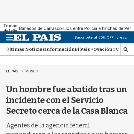
Temas
Bañados de Carrasco
Líos entre Policía e hinchas de Peña
del día:
Suscribite al 50% OFF
Ingresar
M
e
Últimas Noticias
Información
El País +
Ovación
TV Show
n
M
u
o
s
t
EL PAÍS
MUNDO
r
a
Un hombre fue abatido tras un
r
b
incidente con el Servicio
�
s
Secreto cerca de la Casa Blanca
q
u
e
Agentes de la agencia federal
d