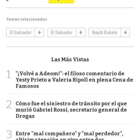
Temas relacionados
El Salvador
El Salvador
Nayib Bukele
Las Más Vistas
1
"¡Volvé a Adeom!": el filoso comentario de
Yesty Prieto a Valeria Ripoll en plena Cena de
Famosos
2
Cómo fue el siniestro de tránsito por el que
murió Gabriel Rossi, secretario general de
Drogas
3
Entre "mal compañero" y "mal perdedor",
altísima tensión en vivo entre dos