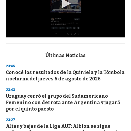
0
s
e
c
Últimas Noticias
o
n
23:45
d
Conocé los resultados de la Quiniela y la Tómbola
s
o
nocturna del jueves 6 de agosto de 2026
f
3
23:43
3
s
Uruguay cerró el grupo del Sudamericano
e
Femenino con derrota ante Argentina y jugará
c
por el quinto puesto
o
n
d
23:27
s
Altas y bajas de la Liga AUF: Albion se sigue