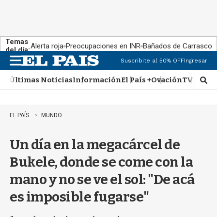
Temas
Alerta roja
Preocupaciones en INR
Bañados de Carrasco
del día:
Suscribite al 50% OFF
Ingresar
M
e
Últimas Noticias
Información
El País +
Ovación
TV Show
n
M
u
o
s
t
EL PAÍS
MUNDO
r
a
Un día en la megacárcel de
r
b
Bukele, donde se come con la
�
s
mano y no se ve el sol: "De acá
q
u
es imposible fugarse"
e
d