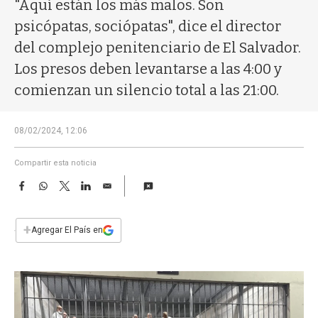
a
"Aquí están los más malos. Son
psicópatas, sociópatas", dice el director
del complejo penitenciario de El Salvador.
Los presos deben levantarse a las 4:00 y
comienzan un silencio total a las 21:00.
08/02/2024, 12:06
Compartir esta noticia
F
W
T
L
E
a
h
w
i
m
c
a
i
n
a
e
t
t
k
i
+
Agregar El País en
b
s
t
e
l
o
A
e
d
o
p
r
I
k
p
n