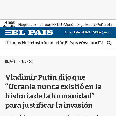
Temas
Negociaciones con EE.UU.
Murió Jorge Messi
Peñarol vs
del día:
Suscribite al 50% OFF
Ingresar
M
e
Últimas Noticias
Información
El País +
Ovación
TV Show
n
M
u
o
s
t
EL PAÍS
MUNDO
r
a
Vladimir Putin dijo que
r
b
“Ucrania nunca existió en la
�
s
historia de la humanidad”
q
u
para justificar la invasión
e
d