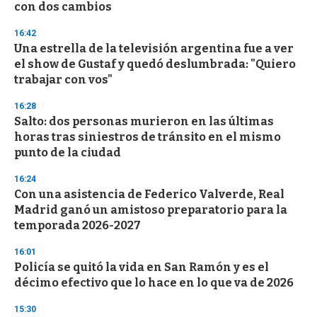
con dos cambios
3
3
s
16:42
e
Una estrella de la televisión argentina fue a ver
c
el show de Gustaf y quedó deslumbrada: "Quiero
o
n
trabajar con vos"
d
s
16:28
Salto: dos personas murieron en las últimas
horas tras siniestros de tránsito en el mismo
punto de la ciudad
16:24
Con una asistencia de Federico Valverde, Real
Madrid ganó un amistoso preparatorio para la
temporada 2026-2027
16:01
Policía se quitó la vida en San Ramón y es el
décimo efectivo que lo hace en lo que va de 2026
15:30