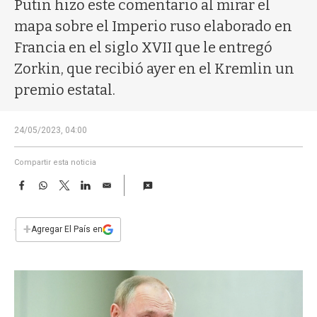
a
Putin hizo este comentario al mirar el
mapa sobre el Imperio ruso elaborado en
Francia en el siglo XVII que le entregó
Zorkin, que recibió ayer en el Kremlin un
premio estatal.
24/05/2023, 04:00
Compartir esta noticia
F
W
T
L
E
a
h
w
i
m
c
a
i
n
a
e
t
t
k
i
+
Agregar El País en
b
s
t
e
l
o
A
e
d
o
p
r
I
k
p
n