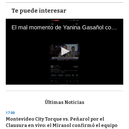
Te puede interesar
El mal momento de Yanina Gasañol con un hincha argentino en "Subrayado"
0
s
e
c
Últimas Noticias
o
n
17:00
d
Montevideo City Torque vs. Peñarol por el
s
o
Clausura en vivo: el Mirasol confirmó el equipo
f