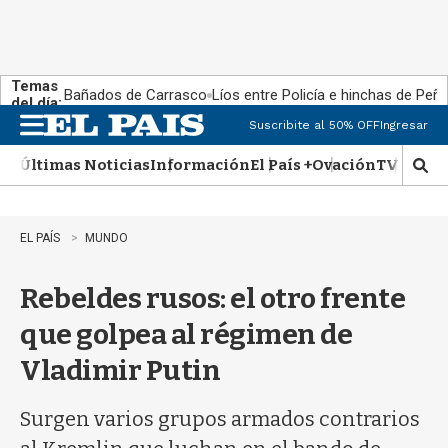
Temas
Bañados de Carrasco
Líos entre Policía e hinchas de Peña
del día:
Suscribite al 50% OFF
Ingresar
M
e
Últimas Noticias
Información
El País +
Ovación
TV Show
n
M
u
o
s
t
EL PAÍS
MUNDO
r
a
Rebeldes rusos: el otro frente
r
b
que golpea al régimen de
�
s
Vladimir Putin
q
u
e
Surgen varios grupos armados contrarios
d