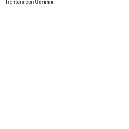
frontera con
Ucrania
.