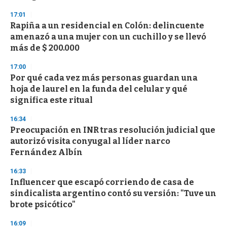
3
s
17:01
e
Rapiña a un residencial en Colón: delincuente
c
amenazó a una mujer con un cuchillo y se llevó
o
n
más de $ 200.000
d
s
17:00
Por qué cada vez más personas guardan una
hoja de laurel en la funda del celular y qué
significa este ritual
16:34
Preocupación en INR tras resolución judicial que
autorizó visita conyugal al líder narco
Fernández Albín
16:33
Influencer que escapó corriendo de casa de
sindicalista argentino contó su versión: "Tuve un
brote psicótico"
16:09