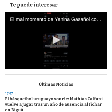
Te puede interesar
El mal momento de Yanina Gasañol con un hincha argentino en "Subrayado"
0
s
e
c
Últimas Noticias
o
n
17:07
d
El básquetbol uruguayo sonríe: Mathías Calfani
s
o
vuelve a jugar tras un año de ausencia al fichar
f
en Biguá
3