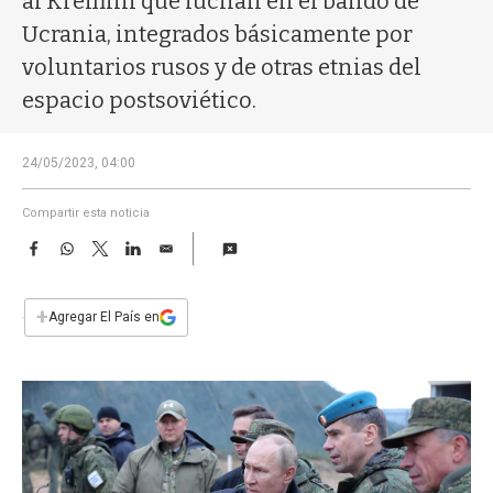
al Kremlin que luchan en el bando de
a
Ucrania, integrados básicamente por
voluntarios rusos y de otras etnias del
espacio postsoviético.
24/05/2023, 04:00
Compartir esta noticia
F
W
T
L
E
a
h
w
i
m
c
a
i
n
a
e
t
t
k
i
+
Agregar El País en
b
s
t
e
l
o
A
e
d
o
p
r
I
k
p
n