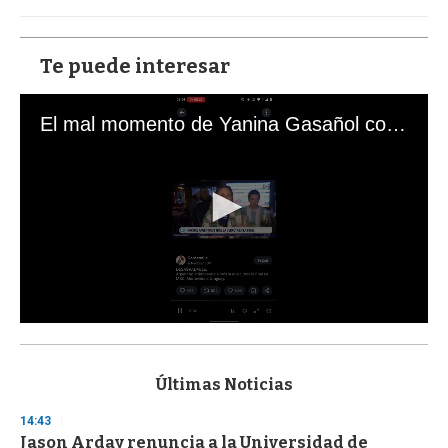
Te puede interesar
El mal momento de Yanina Gasañol con un hincha argentino en "Subrayado"
0
s
e
c
Últimas Noticias
o
n
14:43
d
Jason Arday renuncia a la Universidad de
s