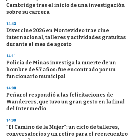
o
Cambridge tras el inicio de una investigación
f
sobre su carrera
3
3
s
14:43
e
Divercine 2026 en Montevideo trae cine
c
internacional, talleres y actividades gratuitas
o
n
durante el mes de agosto
d
s
14:11
Policía de Minas investiga la muerte de un
hombre de 57 años: fue encontrado por un
funcionario municipal
14:08
Peñarol respondió a las felicitaciones de
Wanderers, que tuvo un gran gesto en la final
del Intermedio
14:00
"El Camino de la Mujer": un ciclo de talleres,
conversatorios y un retiro para el reencuentro