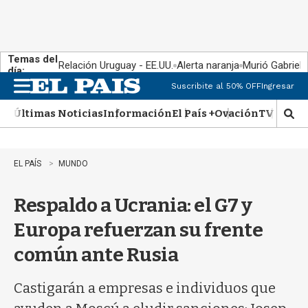
Temas del
Relación Uruguay - EE.UU.
Alerta naranja
Murió Gabriel 
día:
Suscribite al 50% OFF
Ingresar
M
e
Últimas Noticias
Información
El País +
Ovación
TV Show
n
M
u
o
s
t
EL PAÍS
MUNDO
r
a
Respaldo a Ucrania: el G7 y
r
b
Europa refuerzan su frente
�
s
común ante Rusia
q
u
e
Castigarán a empresas e individuos que
d