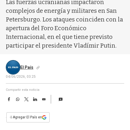
a
Las fuerzas ucranianas impactaron
complejos de energía y militares en San
Petersburgo. Los ataques coinciden con la
apertura del Foro Económico
Internacional, en el que tiene previsto
participar el presidente Vladímir Putin.
El País
04/06/2026, 03:25
Compartir esta noticia
F
W
T
L
E
a
h
w
i
m
c
a
i
n
a
e
t
t
k
i
+
Agregar El País en
b
s
t
e
l
o
A
e
d