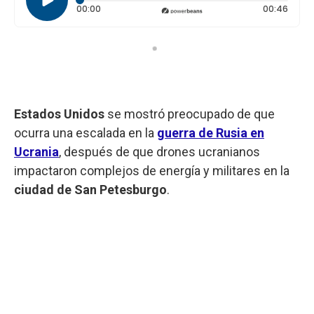
Tiempo transcurrido: 0 segundos
Durac
00:00
00:46
Estados Unidos
se mostró preocupado de que
ocurra una escalada en la
guerra de Rusia en
Ucrania
, después de que drones ucranianos
impactaron complejos de energía y militares en la
ciudad de San Petesburgo
.