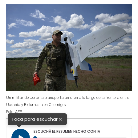
o
p
r
I
k
p
n
Un militar de Ucrania transporta un dron a lo largo de la frontera entre
Ucrania y Bielorrusia en Chernígov.
Foto: AFP
×
Toca para escuchar
ESCUCHÁ EL RESUMEN HECHO CON IA