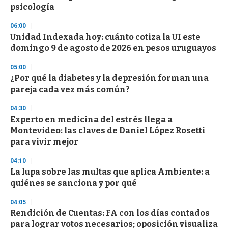
psicología
o
n
d
06:00
s
Unidad Indexada hoy: cuánto cotiza la UI este
domingo 9 de agosto de 2026 en pesos uruguayos
05:00
¿Por qué la diabetes y la depresión forman una
pareja cada vez más común?
04:30
Experto en medicina del estrés llega a
Montevideo: las claves de Daniel López Rosetti
para vivir mejor
04:10
La lupa sobre las multas que aplica Ambiente: a
quiénes se sanciona y por qué
04:05
Rendición de Cuentas: FA con los días contados
para lograr votos necesarios; oposición visualiza