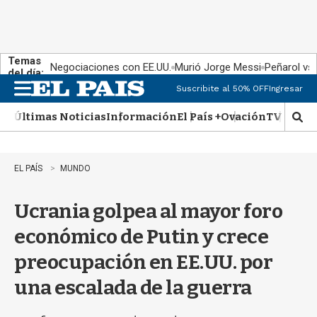
Temas
Negociaciones con EE.UU.
Murió Jorge Messi
Peñarol vs
del día:
Suscribite al 50% OFF
Ingresar
M
e
Últimas Noticias
Información
El País +
Ovación
TV Show
n
M
u
o
s
t
EL PAÍS
MUNDO
r
a
Ucrania golpea al mayor foro
r
b
económico de Putin y crece
�
s
preocupación en EE.UU. por
q
u
una escalada de la guerra
e
d