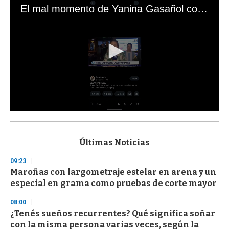
El mal momento de Yanina Gasañol con un hincha argentino en "Subrayado"
0
s
e
c
Últimas Noticias
o
n
09:23
d
Maroñas con largometraje estelar en arena y un
s
o
especial en grama como pruebas de corte mayor
f
3
08:00
3
s
¿Tenés sueños recurrentes? Qué significa soñar
e
con la misma persona varias veces, según la
c