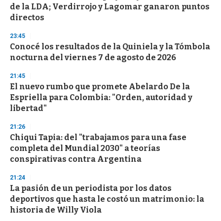
o
de la LDA; Verdirrojo y Lagomar ganaron puntos
f
directos
3
3
s
23:45
e
Conocé los resultados de la Quiniela y la Tómbola
c
nocturna del viernes 7 de agosto de 2026
o
n
d
21:45
s
El nuevo rumbo que promete Abelardo De la
Espriella para Colombia: "Orden, autoridad y
libertad"
21:26
Chiqui Tapia: del "trabajamos para una fase
completa del Mundial 2030" a teorías
conspirativas contra Argentina
21:24
La pasión de un periodista por los datos
deportivos que hasta le costó un matrimonio: la
historia de Willy Viola