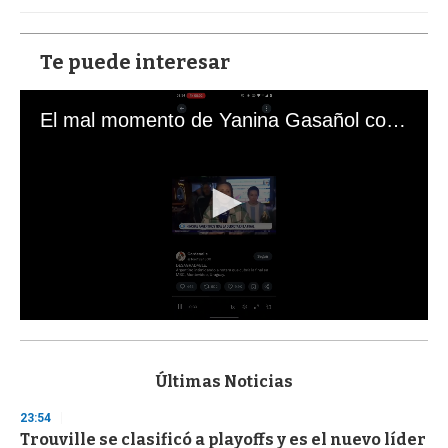
Te puede interesar
El mal momento de Yanina Gasañol con un hincha argentino en "Subrayado"
0
s
e
c
Últimas Noticias
o
n
23:54
d
Trouville se clasificó a playoffs y es el nuevo líder
s