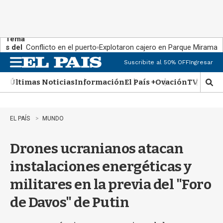
Tema
s del
Conflicto en el puerto
Explotaron cajero en Parque Miramar
día:
Suscribite al 50% OFF
Ingresar
M
e
Últimas Noticias
Información
El País +
Ovación
TV Show
n
M
u
o
s
t
EL PAÍS
MUNDO
r
a
Drones ucranianos atacan
r
b
instalaciones energéticas y
�
s
militares en la previa del "Foro
q
u
de Davos" de Putin
e
d