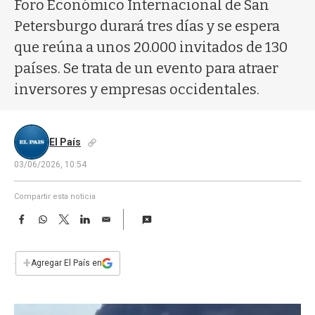
a
Foro Económico Internacional de San
Petersburgo durará tres días y se espera
que reúna a unos 20.000 invitados de 130
países. Se trata de un evento para atraer
inversores y empresas occidentales.
El País
03/06/2026, 10:54
Compartir esta noticia
F
W
T
L
E
a
h
w
i
m
c
a
i
n
a
e
t
t
k
i
+
Agregar El País en
b
s
t
e
l
o
A
e
d
o
p
r
I
k
p
n