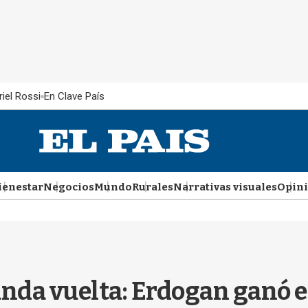
iel Rossi
En Clave País
ienestar
Negocios
Mundo
Rurales
Narrativas visuales
Opin
da vuelta: Erdogan ganó en