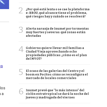
2
¿Por qué está lenta o se cae la plataforma
e-BROU, qué alcance tiene el problema,
qué riesgos hay y cuándo se resolverá?
3
Alerta naranja de Inumet por tormentas
muy fuertes y severas: qué zonas están
afectadas
4
Gobierno quiere llevar mil familias a
Ciudad Vieja aprovechando ocho
propiedades públicas: ¿cómo es el plan
del MVOT?
es
5
El ocaso de las galerías del Centro y el
boom en Pocitos: cómo se reconfigura el
mercado de locales comerciales
 los
6
Inumet prevé que "lo más intenso" del
a a
ciclón extratropical se dará la noche del
jueves y madrugada del viernes