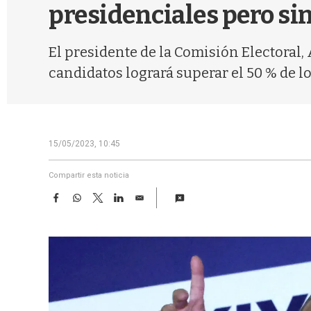
presidenciales pero si
El presidente de la Comisión Electoral
candidatos logrará superar el 50 % de lo
15/05/2023, 10:45
Compartir esta noticia
F
W
T
L
E
a
h
w
i
m
c
a
i
n
a
e
t
t
k
i
b
s
t
e
l
o
A
e
d
o
p
r
I
k
p
n