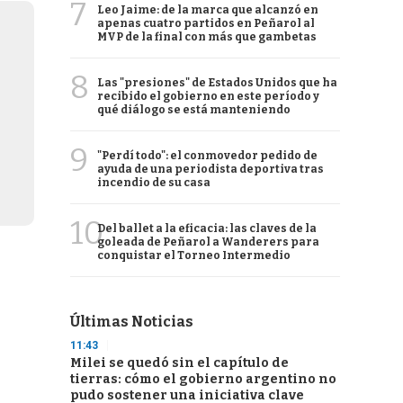
7
Leo Jaime: de la marca que alcanzó en
apenas cuatro partidos en Peñarol al
MVP de la final con más que gambetas
8
Las "presiones" de Estados Unidos que ha
recibido el gobierno en este período y
qué diálogo se está manteniendo
9
"Perdí todo": el conmovedor pedido de
ayuda de una periodista deportiva tras
incendio de su casa
10
Del ballet a la eficacia: las claves de la
goleada de Peñarol a Wanderers para
conquistar el Torneo Intermedio
Últimas Noticias
11:43
Milei se quedó sin el capítulo de
tierras: cómo el gobierno argentino no
pudo sostener una iniciativa clave