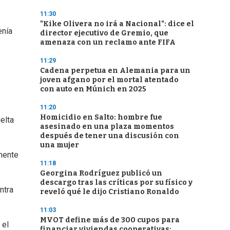
11:30
"Kike Olivera no irá a Nacional": dice el
enía
director ejecutivo de Gremio, que
amenaza con un reclamo ante FIFA
11:29
Cadena perpetua en Alemania para un
joven afgano por el mortal atentado
con auto en Múnich en 2025
11:20
Homicidio en Salto: hombre fue
elta
asesinado en una plaza momentos
después de tener una discusión con
una mujer
lmente
11:18
Georgina Rodríguez publicó un
descargo tras las críticas por su físico y
ntra
reveló qué le dijo Cristiano Ronaldo
11:03
MVOT define más de 300 cupos para
 el
financiar viviendas cooperativas: