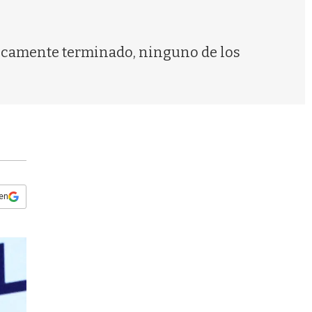
s
q
u
e
cticamente terminado, ninguno de los
d
a
 en