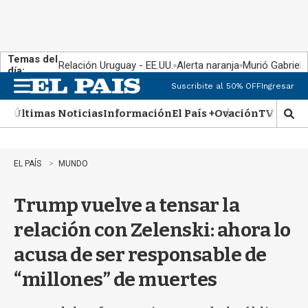
Temas del
Relación Uruguay - EE.UU.
Alerta naranja
Murió Gabriel 
día:
Suscribite al 50% OFF
Ingresar
M
e
Últimas Noticias
Información
El País +
Ovación
TV Show
n
M
u
o
s
t
EL PAÍS
MUNDO
r
a
Trump vuelve a tensar la
r
b
relación con Zelenski: ahora lo
�
s
acusa de ser responsable de
q
u
“millones” de muertes
e
d