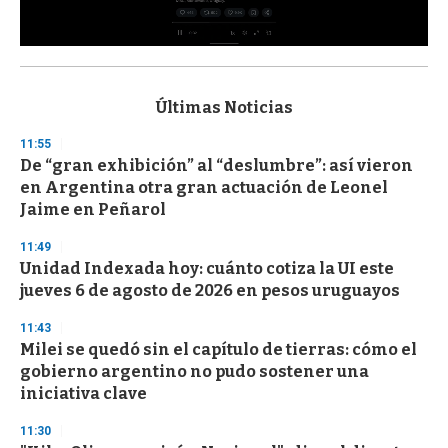
0
s
e
c
Últimas Noticias
o
n
11:55
d
De “gran exhibición” al “deslumbre”: así vieron
s
o
en Argentina otra gran actuación de Leonel
f
Jaime en Peñarol
3
3
s
11:49
e
Unidad Indexada hoy: cuánto cotiza la UI este
c
jueves 6 de agosto de 2026 en pesos uruguayos
o
n
d
11:43
s
Milei se quedó sin el capítulo de tierras: cómo el
gobierno argentino no pudo sostener una
iniciativa clave
11:30