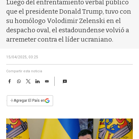
a
Luego del enfrentamiento verbal público
que el presidente Donald Trump, tuvo con
su homólogo Volodimir Zelenski en el
despacho oval, el estadoundense volvió a
arremeter contra el líder ucraniano.
15/04/2025, 03:25
Compartir esta noticia
F
W
T
L
E
a
h
w
i
m
c
a
i
n
a
e
t
t
k
i
+
Agregar El País en
b
s
t
e
l
o
A
e
d
o
p
r
I
k
p
n