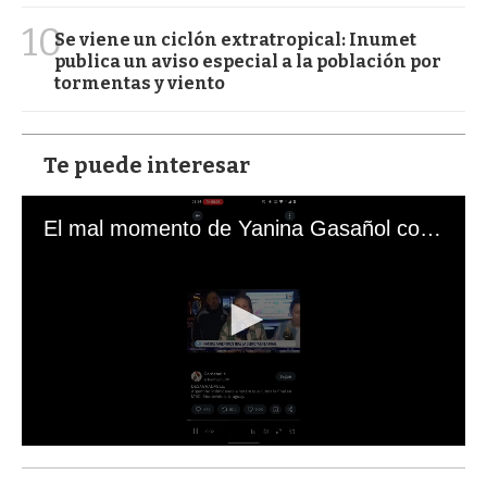
10
Se viene un ciclón extratropical: Inumet
publica un aviso especial a la población por
tormentas y viento
Te puede interesar
El mal momento de Yanina Gasañol con un hincha argentino en "Subrayado"
0
s