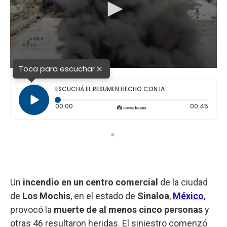
×
Toca para escuchar
ESCUCHÁ EL RESUMEN HECHO CON IA
Tiempo transcurrido: 0 segundos
Durac
00:00
00:45
Un
incendio en un centro comercial
de la ciudad
de
Los Mochis
, en el estado de
Sinaloa
,
México
,
provocó la
muerte de al menos cinco personas
y
otras 46 resultaron heridas. El siniestro comenzó