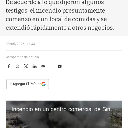
a
De acuerdo a lo que dijeron algunos
testigos, el incendio presuntamente
comenzó en un local de comidas y se
extendió rápidamente a otros negocios.
08/05/2026, 11:44
Compartir esta noticia
F
W
T
L
E
a
h
w
i
m
c
a
i
n
a
e
t
t
k
i
+
Agregar El País en
b
s
t
e
l
o
A
e
d
o
p
r
I
k
p
n