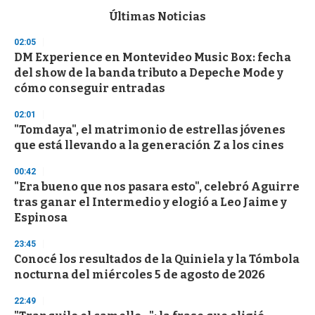
e
c
Últimas Noticias
o
n
02:05
d
DM Experience en Montevideo Music Box: fecha
s
o
del show de la banda tributo a Depeche Mode y
f
cómo conseguir entradas
3
3
s
02:01
e
"Tomdaya", el matrimonio de estrellas jóvenes
c
que está llevando a la generación Z a los cines
o
n
d
00:42
s
"Era bueno que nos pasara esto", celebró Aguirre
tras ganar el Intermedio y elogió a Leo Jaime y
Espinosa
23:45
Conocé los resultados de la Quiniela y la Tómbola
nocturna del miércoles 5 de agosto de 2026
22:49