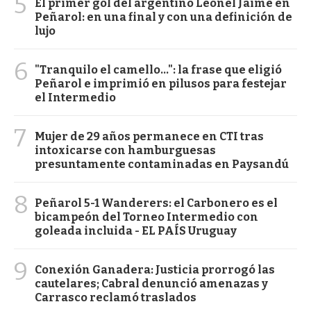
5
El primer gol del argentino Leonel Jaime en
Peñarol: en una final y con una definición de
lujo
6
"Tranquilo el camello...": la frase que eligió
Peñarol e imprimió en pilusos para festejar
el Intermedio
7
Mujer de 29 años permanece en CTI tras
intoxicarse con hamburguesas
presuntamente contaminadas en Paysandú
8
Peñarol 5-1 Wanderers: el Carbonero es el
bicampeón del Torneo Intermedio con
goleada incluida - EL PAÍS Uruguay
9
Conexión Ganadera: Justicia prorrogó las
cautelares; Cabral denunció amenazas y
Carrasco reclamó traslados