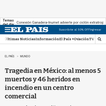
Temas
Conexión Ganadera
Inumet advierte por ciclón extratropi
del día:
Suscribite al 50% OFF
Ingresar
M
e
Últimas Noticias
Información
El País +
Ovación
TV Show
n
M
u
o
s
t
EL PAÍS
MUNDO
r
a
Tragedia en México: al menos 5
r
b
muertos y 46 heridos en
�
s
incendio en un centro
q
u
comercial
e
d