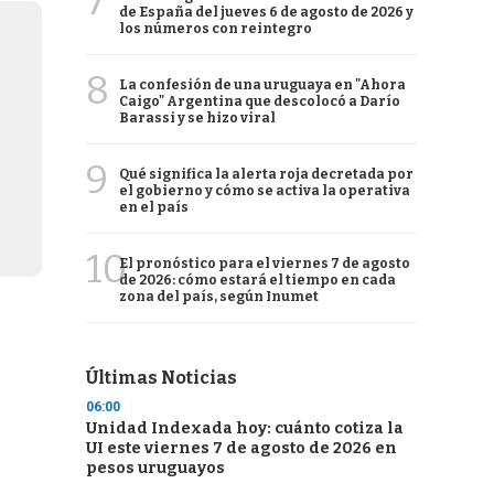
7
de España del jueves 6 de agosto de 2026 y
los números con reintegro
8
La confesión de una uruguaya en "Ahora
Caigo" Argentina que descolocó a Darío
Barassi y se hizo viral
9
Qué significa la alerta roja decretada por
el gobierno y cómo se activa la operativa
en el país
10
El pronóstico para el viernes 7 de agosto
de 2026: cómo estará el tiempo en cada
zona del país, según Inumet
Últimas Noticias
06:00
Unidad Indexada hoy: cuánto cotiza la
UI este viernes 7 de agosto de 2026 en
pesos uruguayos