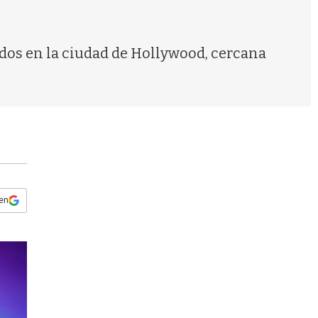
s
q
u
e
aídos en la ciudad de Hollywood, cercana
d
a
 en