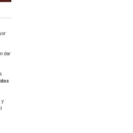
yor
n dar
s
idos
 y
l