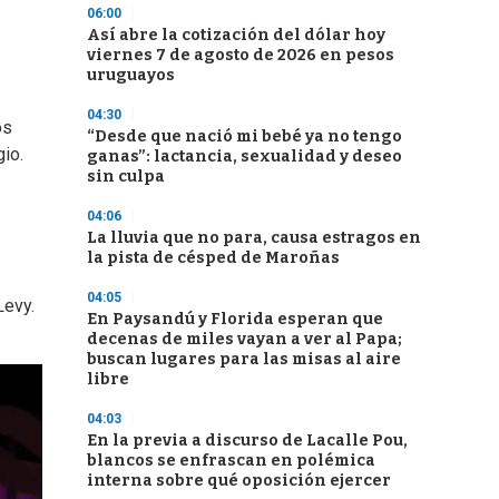
06:00
Así abre la cotización del dólar hoy
viernes 7 de agosto de 2026 en pesos
uruguayos
04:30
os
“Desde que nació mi bebé ya no tengo
io.
ganas”: lactancia, sexualidad y deseo
sin culpa
04:06
La lluvia que no para, causa estragos en
la pista de césped de Maroñas
04:05
Levy.
En Paysandú y Florida esperan que
decenas de miles vayan a ver al Papa;
buscan lugares para las misas al aire
libre
04:03
En la previa a discurso de Lacalle Pou,
blancos se enfrascan en polémica
interna sobre qué oposición ejercer