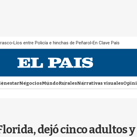
rrasco
Líos entre Policía e hinchas de Peñarol
En Clave País
ienestar
Negocios
Mundo
Rurales
Narrativas visuales
Opin
lorida, dejó cinco adultos y