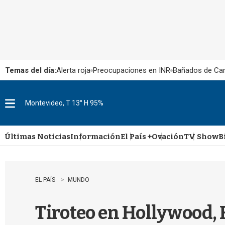
Temas del día:
Alerta roja
Preocupaciones en INR
Bañados de Ca
Montevideo, T 13° H 95%
M
e
n
u
Últimas Noticias
Información
El País +
Ovación
TV Show
B
EL PAÍS
MUNDO
Tiroteo en Hollywood, F