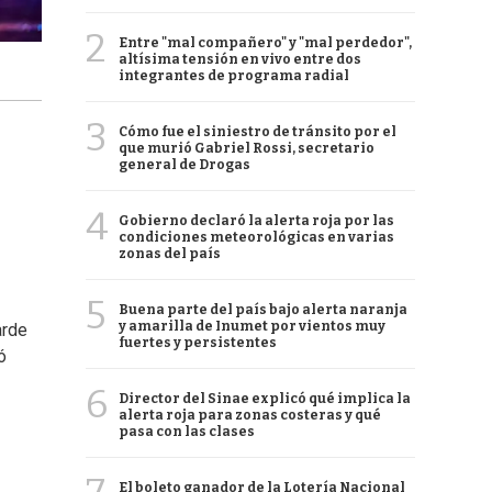
2
Entre "mal compañero" y "mal perdedor",
altísima tensión en vivo entre dos
integrantes de programa radial
3
Cómo fue el siniestro de tránsito por el
que murió Gabriel Rossi, secretario
general de Drogas
4
Gobierno declaró la alerta roja por las
condiciones meteorológicas en varias
zonas del país
5
Buena parte del país bajo alerta naranja
y amarilla de Inumet por vientos muy
tarde
fuertes y persistentes
ó
6
Director del Sinae explicó qué implica la
alerta roja para zonas costeras y qué
pasa con las clases
El boleto ganador de la Lotería Nacional