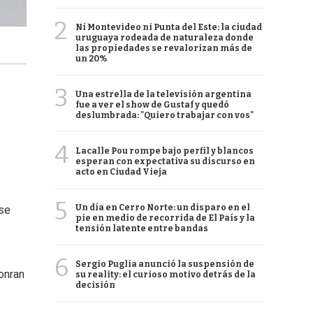
2
Ni Montevideo ni Punta del Este: la ciudad
uruguaya rodeada de naturaleza donde
las propiedades se revalorizan más de
un 20%
3
Una estrella de la televisión argentina
fue a ver el show de Gustaf y quedó
deslumbrada: "Quiero trabajar con vos"
4
Lacalle Pou rompe bajo perfil y blancos
esperan con expectativa su discurso en
acto en Ciudad Vieja
5
Un día en Cerro Norte: un disparo en el
 se
pie en medio de recorrida de El País y la
e
tensión latente entre bandas
6
Sergio Puglia anunció la suspensión de
onran
su reality: el curioso motivo detrás de la
decisión