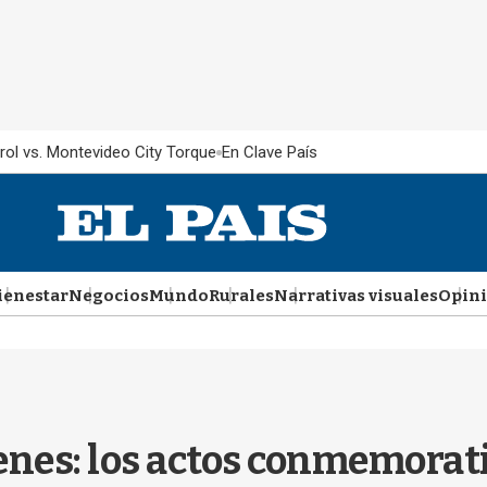
rol vs. Montevideo City Torque
En Clave País
ienestar
Negocios
Mundo
Rurales
Narrativas visuales
Opin
es: los actos conmemorativ