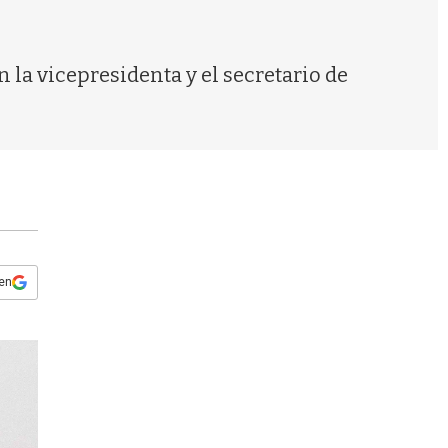
s
q
u
e
on la vicepresidenta y el secretario de
d
a
 en