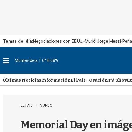
Temas del día:
Negociaciones con EE.UU.
Murió Jorge Messi
Peña
Montevideo, T 6° H 68%
M
e
n
u
Últimas Noticias
Información
El País +
Ovación
TV Show
B
EL PAÍS
MUNDO
Memorial Day en imágen