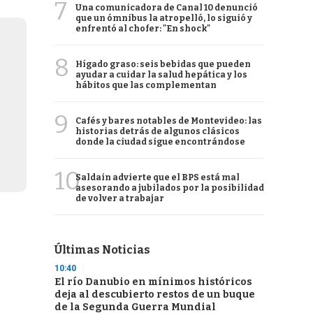
7
Una comunicadora de Canal 10 denunció
que un ómnibus la atropelló, lo siguió y
enfrentó al chofer: "En shock"
8
Hígado graso: seis bebidas que pueden
ayudar a cuidar la salud hepática y los
hábitos que las complementan
9
Cafés y bares notables de Montevideo: las
historias detrás de algunos clásicos
donde la ciudad sigue encontrándose
10
Saldain advierte que el BPS está mal
asesorando a jubilados por la posibilidad
de volver a trabajar
Últimas Noticias
10:40
El río Danubio en mínimos históricos
deja al descubierto restos de un buque
de la Segunda Guerra Mundial