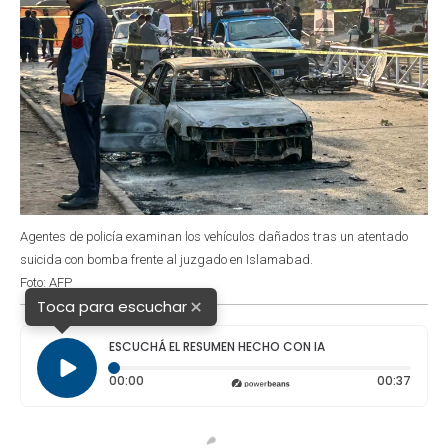
Agentes de policía examinan los vehículos dañados tras un atentado
suicida con bomba frente al juzgado en Islamabad.
Foto: AFP
×
Toca para escuchar
ESCUCHÁ EL RESUMEN HECHO CON IA
Tiempo transcurrido: 0 segundos
Durac
00:00
00:37