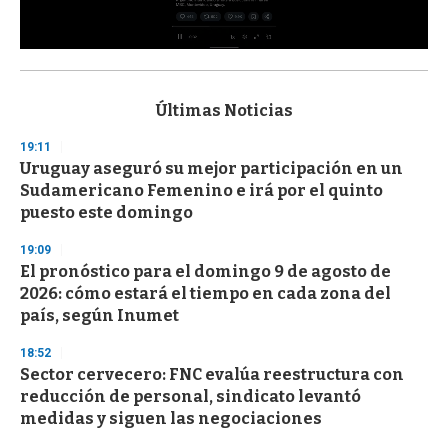
0
s
e
c
Últimas Noticias
o
n
19:11
d
Uruguay aseguró su mejor participación en un
s
o
Sudamericano Femenino e irá por el quinto
f
puesto este domingo
3
3
s
19:09
e
El pronóstico para el domingo 9 de agosto de
c
2026: cómo estará el tiempo en cada zona del
o
n
país, según Inumet
d
s
18:52
Sector cervecero: FNC evalúa reestructura con
reducción de personal, sindicato levantó
medidas y siguen las negociaciones