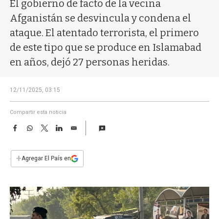
a
El gobierno de facto de la vecina
Afganistán se desvincula y condena el
ataque. El atentado terrorista, el primero
de este tipo que se produce en Islamabad
en años, dejó 27 personas heridas.
12/11/2025, 03:15
Compartir esta noticia
F
W
T
L
E
a
h
w
i
m
c
a
i
n
a
e
t
t
k
i
+
Agregar El País en
b
s
t
e
l
o
A
e
d
o
p
r
I
k
p
n