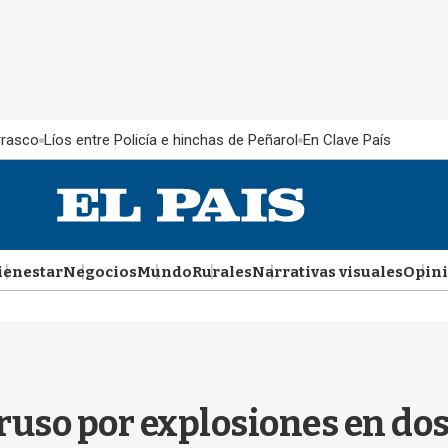
rrasco
Líos entre Policía e hinchas de Peñarol
En Clave País
ienestar
Negocios
Mundo
Rurales
Narrativas visuales
Opin
ruso por explosiones en do