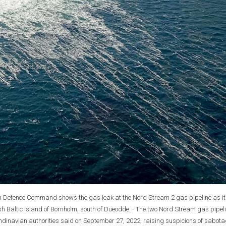
h Defence Command shows the gas leak at the Nord Stream 2 gas pipeline as it
sh Baltic island of Bornholm, south of Dueodde. - The two Nord Stream gas pipel
ndinavian authorities said on September 27, 2022, raising suspicions of sabota