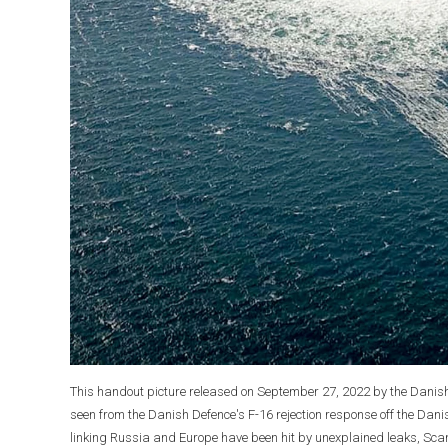
This handout picture released on September 27, 2022 by the Danis
seen from the Danish Defence's F-16 rejection response off the Dani
linking Russia and Europe have been hit by unexplained leaks, Sca