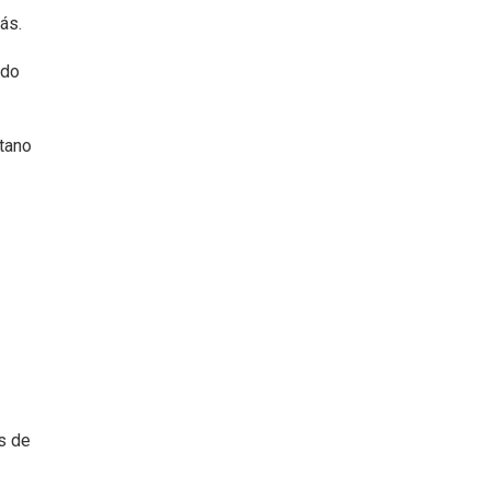
ás.
ado
etano
s de