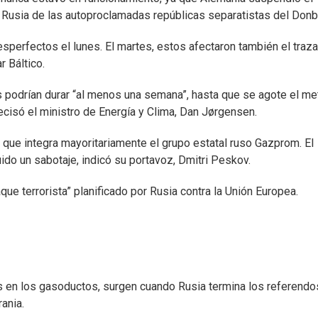
r Rusia de las autoproclamadas repúblicas separatistas del Donb
esperfectos el lunes. El martes, estos afectaron también el traz
r Báltico.
 podrían durar “al menos una semana”, hasta que se agote el m
isó el ministro de Energía y Clima, Dan Jørgensen.
ue integra mayoritariamente el grupo estatal ruso Gazprom. El
uido un sabotaje, indicó su portavoz, Dmitri Peskov.
ue terrorista” planificado por Rusia contra la Unión Europea.
s en los gasoductos, surgen cuando Rusia termina los referendo
ania.