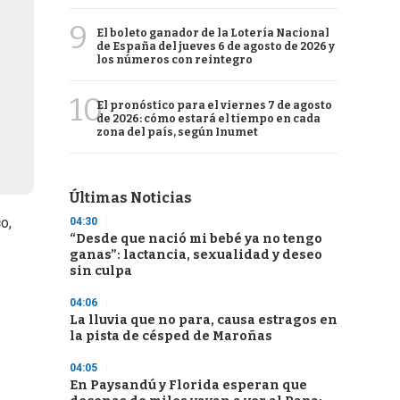
9
El boleto ganador de la Lotería Nacional
de España del jueves 6 de agosto de 2026 y
los números con reintegro
10
El pronóstico para el viernes 7 de agosto
de 2026: cómo estará el tiempo en cada
zona del país, según Inumet
Últimas Noticias
o,
04:30
“Desde que nació mi bebé ya no tengo
ganas”: lactancia, sexualidad y deseo
sin culpa
04:06
La lluvia que no para, causa estragos en
la pista de césped de Maroñas
04:05
En Paysandú y Florida esperan que