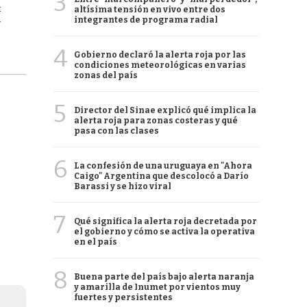
3
t
altísima tensión en vivo entre dos
integrantes de programa radial
Y
4
Gobierno declaró la alerta roja por las
condiciones meteorológicas en varias
zonas del país
5
Director del Sinae explicó qué implica la
alerta roja para zonas costeras y qué
pasa con las clases
6
La confesión de una uruguaya en "Ahora
Caigo" Argentina que descolocó a Darío
Barassi y se hizo viral
7
Qué significa la alerta roja decretada por
el gobierno y cómo se activa la operativa
en el país
8
Buena parte del país bajo alerta naranja
y amarilla de Inumet por vientos muy
fuertes y persistentes