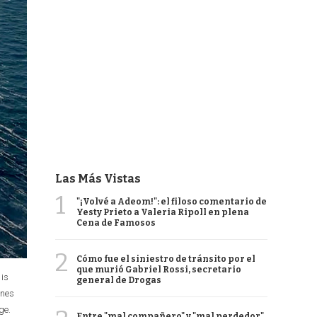
Las Más Vistas
1
"¡Volvé a Adeom!": el filoso comentario de
Yesty Prieto a Valeria Ripoll en plena
Cena de Famosos
2
Cómo fue el siniestro de tránsito por el
que murió Gabriel Rossi, secretario
 is
general de Drogas
ines
ge.
Entre "mal compañero" y "mal perdedor",