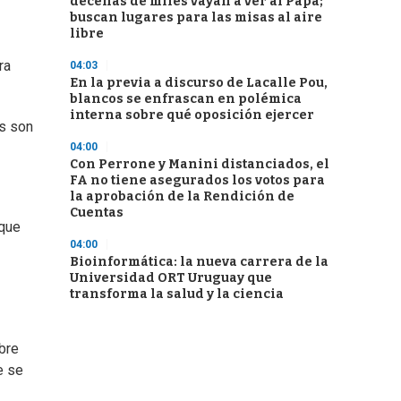
decenas de miles vayan a ver al Papa;
buscan lugares para las misas al aire
libre
ra
04:03
En la previa a discurso de Lacalle Pou,
blancos se enfrascan en polémica
interna sobre qué oposición ejercer
as son
04:00
Con Perrone y Manini distanciados, el
FA no tiene asegurados los votos para
la aprobación de la Rendición de
Cuentas
nque
04:00
Bioinformática: la nueva carrera de la
Universidad ORT Uruguay que
transforma la salud y la ciencia
bre
e se