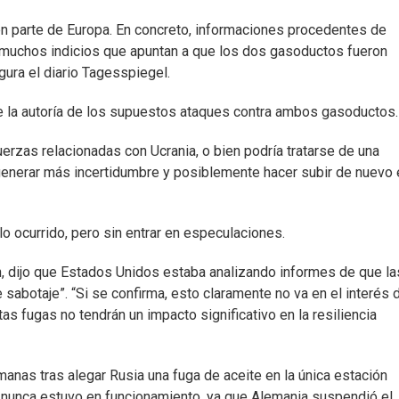
n parte de Europa. En concreto, informaciones procedentes de
 muchos indicios que apuntan a que los dos gasoductos fueron
ura el diario Tagesspiegel.
e la autoría de los supuestos ataques contra ambos gasoductos.
uerzas relacionadas con Ucrania, o bien podría tratarse de una
 generar más incertidumbre y posiblemente hacer subir de nuevo 
lo ocurrido, pero sin entrar en especulaciones.
n, dijo que Estados Unidos estaba analizando informes de que la
 sabotaje”. “Si se confirma, esto claramente no va en el interés 
as fugas no tendrán un impacto significativo en la resiliencia
anas tras alegar Rusia una fuga de aceite en la única estación
 nunca estuvo en funcionamiento, ya que Alemania suspendió el