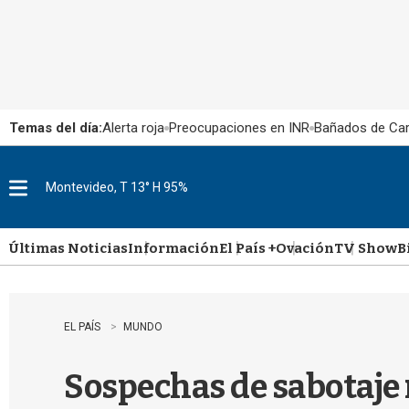
Temas del día:
Alerta roja
Preocupaciones en INR
Bañados de Ca
Montevideo, T 13° H 95%
M
e
n
u
Últimas Noticias
Información
El País +
Ovación
TV Show
B
EL PAÍS
MUNDO
Sospechas de sabotaje 