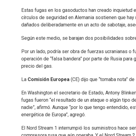
Estas fugas en los gasoductos han creado inquietud e
círculos de seguridad en Alemania sostienen que hay
dañados deliberadamente en un acto de sabotaje, aseg
Según este medio, se barajan dos posibilidades sobr
Por un lado, podría ser obra de fuerzas ucranianas o f
operación de “falsa bandera” por parte de Rusia para
precio del gas.
La
Comisión Europea
(CE) dijo que “tomaba nota” de 
En Washington el secretario de Estado, Antony Blinke
fugas fueron “el resultado de un ataque o algún tipo de
nadie”, afirmó. Aunque “por lo que tengo entendido, est
energética de Europa”, agregó.
El Nord Stream 1 interrumpió los suministros hace sem
compresora rusa que aún operaba. Y el Nord Stream 2