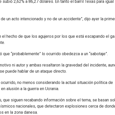
subió 2,62% a 86,27 dólares. En tanto el barril Texas para igual
 de un acto intencionado y no de un accidente”, dijo ayer la prime
n el hecho de que los agujeros por los que está escapando el g
te.
yó que “probablemente” lo ocurrido obedezca a un “sabotaje”.
otivo ni autor y ambas resaltaron la gravedad del incidente, au
 se puede hablar de un ataque directo.
ocurrido, no menos considerando la actual situación política de
en alusión a la guerra en Ucrania.
, que siguen recabando información sobre el tema, se basan so
 sísmicos nacionales, que detectaron explosiones cerca de dond
os en la zona danesa.