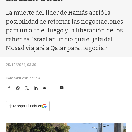
a
La muerte del líder de Hamás abrió la
posibilidad de retomar las negociaciones
para un alto el fuego y la liberación de los
rehenes. Israel anunció que el jefe del
Mosad viajará a Qatar para negociar.
25/10/2024, 03:30
Compartir esta noticia
F
W
T
L
E
a
h
w
i
m
c
a
i
n
a
e
t
t
k
i
+
Agregar El País en
b
s
t
e
l
o
A
e
d
o
p
r
I
k
p
n