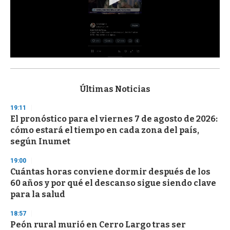
0
s
e
c
Últimas Noticias
o
n
19:11
d
El pronóstico para el viernes 7 de agosto de 2026:
s
o
cómo estará el tiempo en cada zona del país,
f
según Inumet
3
3
s
19:00
e
Cuántas horas conviene dormir después de los
c
60 años y por qué el descanso sigue siendo clave
o
n
para la salud
d
s
18:57
Peón rural murió en Cerro Largo tras ser