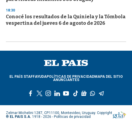
18:30
Conocé los resultados de la Quiniela y la Tómbola
vespertina del jueves 6 de agosto de 2026
EL PAÍS STAFF
AYUDA
POLÍTICAS DE PRIVACIDAD
MAPA DEL SITIO
ANUNCIANTES
f
t
i
l
y
t
g
w
t
a
w
n
i
o
i
o
h
e
c
i
s
n
u
k
o
a
l
e
t
t
k
t
t
g
t
e
Zelmar Michelini 1287, CP.11100, Montevideo, Uruguay. Copyright
b
t
a
e
u
o
l
s
g
®
EL PAIS S.A.
1918 - 2026 -
Políticas de privacidad
o
e
g
d
b
k
e
a
r
o
r
r
i
e
n
p
a