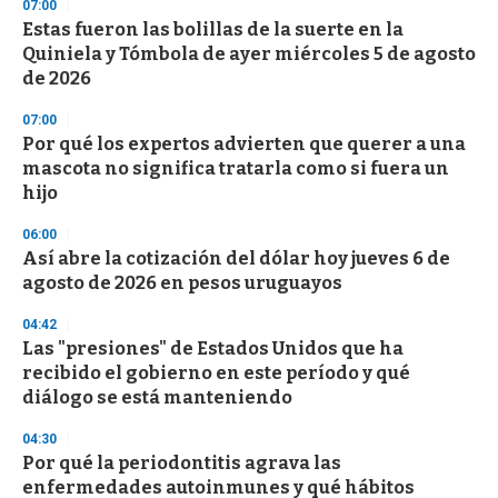
07:00
d
Estas fueron las bolillas de la suerte en la
s
o
Quiniela y Tómbola de ayer miércoles 5 de agosto
f
de 2026
3
3
s
07:00
e
Por qué los expertos advierten que querer a una
c
mascota no significa tratarla como si fuera un
o
n
hijo
d
s
06:00
Así abre la cotización del dólar hoy jueves 6 de
agosto de 2026 en pesos uruguayos
04:42
Las "presiones" de Estados Unidos que ha
recibido el gobierno en este período y qué
diálogo se está manteniendo
04:30
Por qué la periodontitis agrava las
enfermedades autoinmunes y qué hábitos