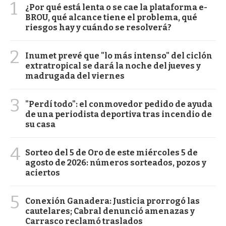
1
¿Por qué está lenta o se cae la plataforma e-
BROU, qué alcance tiene el problema, qué
riesgos hay y cuándo se resolverá?
2
Inumet prevé que "lo más intenso" del ciclón
extratropical se dará la noche del jueves y
madrugada del viernes
3
"Perdí todo": el conmovedor pedido de ayuda
de una periodista deportiva tras incendio de
su casa
4
Sorteo del 5 de Oro de este miércoles 5 de
agosto de 2026: números sorteados, pozos y
aciertos
5
Conexión Ganadera: Justicia prorrogó las
cautelares; Cabral denunció amenazas y
Carrasco reclamó traslados