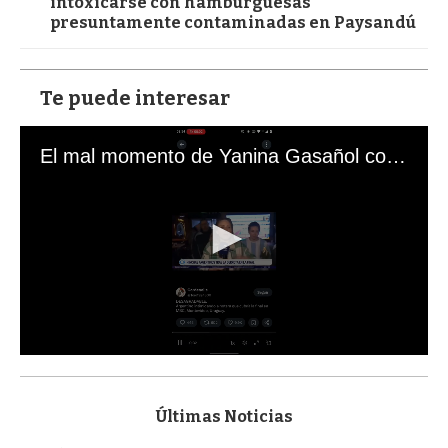
intoxicarse con hamburguesas
presuntamente contaminadas en Paysandú
Te puede interesar
El mal momento de Yanina Gasañol con un hincha argentino en "Subrayado"
0
s
e
c
Últimas Noticias
o
n