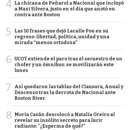
4
La chicana de Peñarol a Nacional que incluyó
a Maxi Silvera, justo en el día que anotó en
contra ante Boston
5
Las 10 frases que dejó Lacalle Pou en su
regreso: libertad, política, unidad y una
mirada “menos ortodoxa”
6
UCOT extiende el paro tras el secuestro de un
chofer y un ómnibus: se movilizarán este
lunes
7
Así quedaron las tablas del Clausura, Anual y
Descenso tras la derrota de Nacional ante
Boston River
8
Moria Casán descolocó a Natalia Oreiro al
revelar su insólito secreto para lucir
radiante: "¿Esperma de qué?"