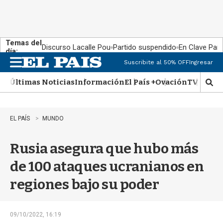
Temas del
Discurso Lacalle Pou
Partido suspendido
En Clave País
día:
Suscribite al 50% OFF
Ingresar
M
e
Últimas Noticias
Información
El País +
Ovación
TV Show
n
M
u
o
s
t
EL PAÍS
MUNDO
r
a
Rusia asegura que hubo más
r
b
de 100 ataques ucranianos en
�
s
regiones bajo su poder
q
u
e
d
09/10/2022, 16:19