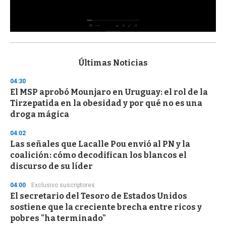
0
s
e
c
Últimas Noticias
o
n
04:30
d
El MSP aprobó Mounjaro en Uruguay: el rol de la
s
o
Tirzepatida en la obesidad y por qué no es una
f
droga mágica
3
3
s
04:02
e
Las señales que Lacalle Pou envió al PN y la
c
coalición: cómo decodifican los blancos el
o
n
discurso de su líder
d
s
04:00
Exclusivo suscriptores
El secretario del Tesoro de Estados Unidos
sostiene que la creciente brecha entre ricos y
pobres "ha terminado"