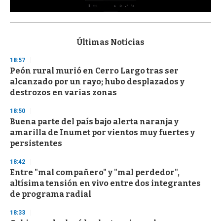
0
s
e
c
Últimas Noticias
o
n
18:57
d
Peón rural murió en Cerro Largo tras ser
s
o
alcanzado por un rayo; hubo desplazados y
f
destrozos en varias zonas
3
3
s
18:50
e
Buena parte del país bajo alerta naranja y
c
amarilla de Inumet por vientos muy fuertes y
o
n
persistentes
d
s
18:42
Entre "mal compañero" y "mal perdedor",
altísima tensión en vivo entre dos integrantes
de programa radial
18:33