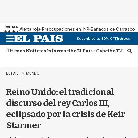
Temas
Alerta roja
Preocupaciones en INR
Bañados de Carrasco
del día:
Suscribite al 50% OFF
Ingresar
M
e
Últimas Noticias
Información
El País +
Ovación
TV Show
n
M
u
o
s
t
EL PAÍS
MUNDO
r
a
Reino Unido: el tradicional
r
b
discurso del rey Carlos III,
�
s
eclipsado por la crisis de Keir
q
u
Starmer
e
d