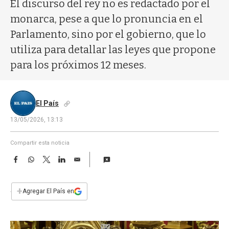
a
El discurso del rey no es redactado por el
monarca, pese a que lo pronuncia en el
Parlamento, sino por el gobierno, que lo
utiliza para detallar las leyes que propone
para los próximos 12 meses.
El País
13/05/2026, 13:13
Compartir esta noticia
F
W
T
L
E
a
h
w
i
m
c
a
i
n
a
e
t
t
k
i
+
Agregar El País en
b
s
t
e
l
o
A
e
d
o
p
r
I
k
p
n