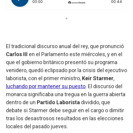
Tiempo transcurrido: 0 segundos
Durac
00:00
00:44
El tradicional discurso anual del rey, que pronunció
Carlos III
en el Parlamento este miércoles, y en el
que el gobierno británico presentó su programa
venidero, quedó eclipsado por la crisis del ejecutivo
laborista, con el primer ministro,
Keir Starmer
,
luchando por mantener su puesto
. El discurso del
monarca significaba una tregua en la guerra abierta
dentro de un
Partido Laborista
dividido, que
debate si Starmer debe seguir en el cargo o dimitir
tras los desastrosos resultados en las elecciones
locales del pasado jueves.