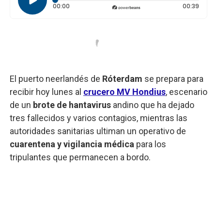
Tiempo transcurrido: 0 segundos
Durac
00:00
00:39
El puerto neerlandés de
Róterdam
se prepara para
recibir hoy lunes al
crucero MV Hondius
, escenario
de un
brote de hantavirus
andino que ha dejado
tres fallecidos y varios contagios, mientras las
autoridades sanitarias ultiman un operativo de
cuarentena y vigilancia médica
para los
tripulantes que permanecen a bordo.