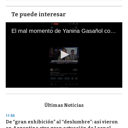
Te puede interesar
El mal momento de Yanina Gasañol con un hincha argentino en "Subrayado"
0
s
e
c
Últimas Noticias
o
n
11:55
d
De “gran exhibición” al “deslumbre”: así vieron
s
o