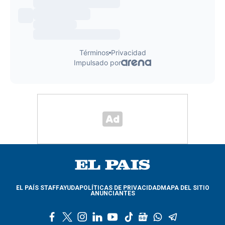
EL PAÍS STAFF
AYUDA
POLÍTICAS DE PRIVACIDAD
MAPA DEL SITIO
ANUNCIANTES
f
t
i
l
y
t
g
w
t