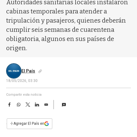
a
Autoridades sanitarias locales instalaron
cabinas temporales para atender a
tripulación y pasajeros, quienes deberán
cumplir seis semanas de cuarentena
obligatoria, algunos en sus países de
origen.
El País
18/05/2026, 03:30
Compartir esta noticia
F
W
T
L
E
a
h
w
i
m
c
a
i
n
a
e
t
t
k
i
+
Agregar El País en
b
s
t
e
l
o
A
e
d