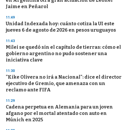
en Argentina otra gran actuación de Leonel
f
Jaime en Peñarol
3
3
s
11:49
e
Unidad Indexada hoy: cuánto cotiza la UI este
c
jueves 6 de agosto de 2026 en pesos uruguayos
o
n
d
11:43
s
Milei se quedó sin el capítulo de tierras: cómo el
gobierno argentino no pudo sostener una
iniciativa clave
11:30
"Kike Olivera no irá a Nacional": dice el director
ejecutivo de Gremio, que amenaza con un
reclamo ante FIFA
11:29
Cadena perpetua en Alemania para un joven
afgano por el mortal atentado con auto en
Múnich en 2025