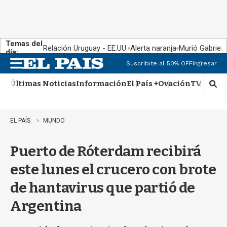
Temas del
Relación Uruguay - EE.UU.
Alerta naranja
Murió Gabriel 
día:
Suscribite al 50% OFF
Ingresar
M
e
Últimas Noticias
Información
El País +
Ovación
TV Show
n
M
u
o
s
t
EL PAÍS
MUNDO
r
a
Puerto de Róterdam recibirá
r
b
este lunes el crucero con brote
�
s
de hantavirus que partió de
q
u
Argentina
e
d