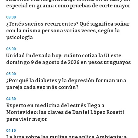
o
especial en grama como pruebas de corte mayor
f
3
08:00
3
s
¿Tenés sueños recurrentes? Qué significa soñar
e
con la misma persona varias veces, según la
c
psicología
o
n
d
06:00
s
Unidad Indexada hoy: cuánto cotiza la UI este
domingo 9 de agosto de 2026 en pesos uruguayos
05:00
¿Por qué la diabetes y la depresión forman una
pareja cada vez más común?
04:30
Experto en medicina del estrés llega a
Montevideo: las claves de Daniel López Rosetti
para vivir mejor
04:10
La lupa sobre las multas que aplica Ambiente: a