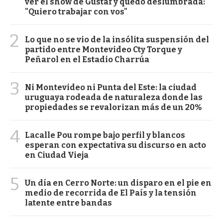
ver el show de Gustaf y quedó deslumbrada:
"Quiero trabajar con vos"
2
Lo que no se vio de la insólita suspensión del
partido entre Montevideo Cty Torque y
Peñarol en el Estadio Charrúa
3
Ni Montevideo ni Punta del Este: la ciudad
uruguaya rodeada de naturaleza donde las
propiedades se revalorizan más de un 20%
4
Lacalle Pou rompe bajo perfil y blancos
esperan con expectativa su discurso en acto
en Ciudad Vieja
5
Un día en Cerro Norte: un disparo en el pie en
medio de recorrida de El País y la tensión
latente entre bandas