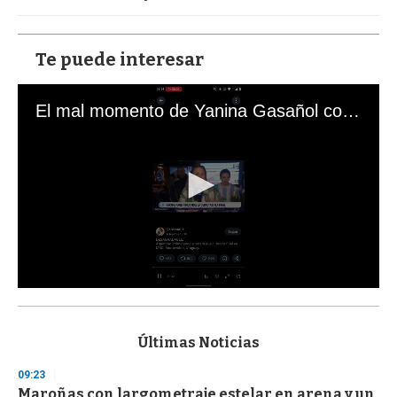
Te puede interesar
El mal momento de Yanina Gasañol con un hincha argentino en "Subrayado"
0
s
e
c
Últimas Noticias
o
n
09:23
d
Maroñas con largometraje estelar en arena y un
s