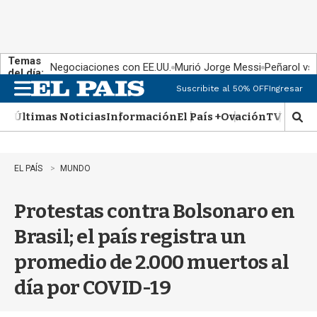
Temas
Negociaciones con EE.UU.
Murió Jorge Messi
Peñarol vs
del día:
Suscribite al 50% OFF
Ingresar
M
e
Últimas Noticias
Información
El País +
Ovación
TV Show
n
M
u
o
s
t
EL PAÍS
MUNDO
r
a
Protestas contra Bolsonaro en
r
b
Brasil; el país registra un
�
s
promedio de 2.000 muertos al
q
u
día por COVID-19
e
d