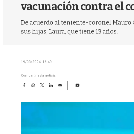
vacunación contra el c
De acuerdo al teniente-coronel Mauro Ci
sus hijas, Laura, que tiene 13 años.
19/03/2024, 16:49
Compartir esta noticia
F
W
T
L
E
a
h
w
i
m
c
a
i
n
a
e
t
t
k
i
b
s
t
e
l
o
A
e
d
o
p
r
I
k
p
n