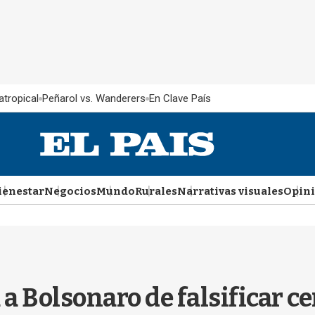
atropical
Peñarol vs. Wanderers
En Clave País
ienestar
Negocios
Mundo
Rurales
Narrativas visuales
Opin
 a Bolsonaro de falsificar ce