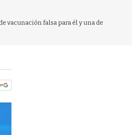
s
q
u
e
de vacunación falsa para él y una de
d
a
 en