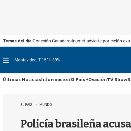
Temas del día:
Conexión Ganadera
Inumet advierte por ciclón extr
Montevideo, T 15° H 89%
M
e
n
u
Últimas Noticias
Información
El País +
Ovación
TV Show
B
EL PAÍS
MUNDO
Policía brasileña acusa