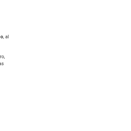
ro
, al
ro,
as