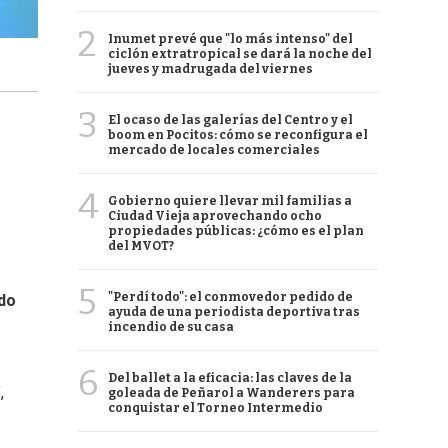
2
Inumet prevé que "lo más intenso" del
ciclón extratropical se dará la noche del
jueves y madrugada del viernes
3
El ocaso de las galerías del Centro y el
boom en Pocitos: cómo se reconfigura el
mercado de locales comerciales
4
Gobierno quiere llevar mil familias a
Ciudad Vieja aprovechando ocho
propiedades públicas: ¿cómo es el plan
del MVOT?
5
"Perdí todo": el conmovedor pedido de
ado
ayuda de una periodista deportiva tras
incendio de su casa
6
Del ballet a la eficacia: las claves de la
,
goleada de Peñarol a Wanderers para
conquistar el Torneo Intermedio