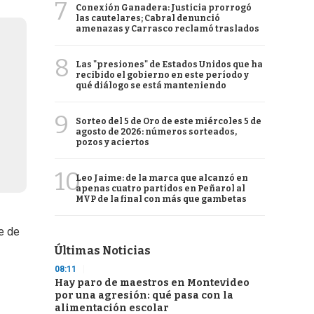
7
Conexión Ganadera: Justicia prorrogó
las cautelares; Cabral denunció
amenazas y Carrasco reclamó traslados
8
Las "presiones" de Estados Unidos que ha
recibido el gobierno en este período y
qué diálogo se está manteniendo
9
Sorteo del 5 de Oro de este miércoles 5 de
agosto de 2026: números sorteados,
pozos y aciertos
10
Leo Jaime: de la marca que alcanzó en
apenas cuatro partidos en Peñarol al
MVP de la final con más que gambetas
fe de
Últimas Noticias
08:11
Hay paro de maestros en Montevideo
por una agresión: qué pasa con la
alimentación escolar