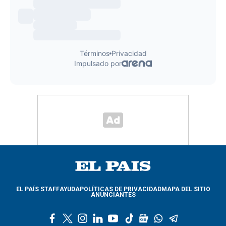
EL PAÍS STAFF
AYUDA
POLÍTICAS DE PRIVACIDAD
MAPA DEL SITIO
ANUNCIANTES
f
t
i
l
y
t
g
w
t