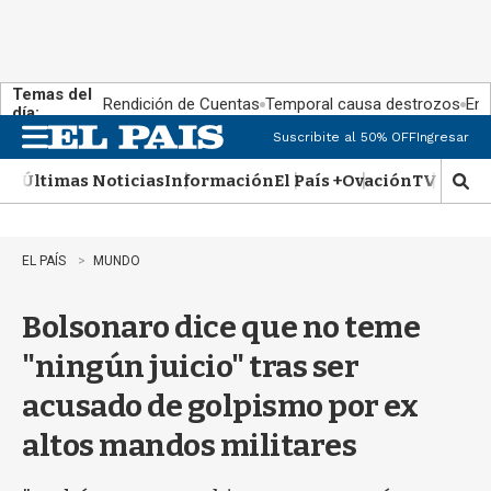
Temas del
Rendición de Cuentas
Temporal causa destrozos
En 
día:
Suscribite al 50% OFF
Ingresar
M
e
Últimas Noticias
Información
El País +
Ovación
TV Show
n
M
u
o
s
t
EL PAÍS
MUNDO
r
a
Bolsonaro dice que no teme
r
b
"ningún juicio" tras ser
�
s
acusado de golpismo por ex
q
u
altos mandos militares
e
d