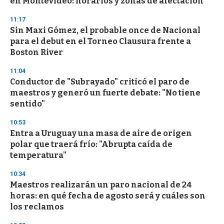
en Montevideo: horarios y zonas de afectación
f
3
11:17
3
s
Sin Maxi Gómez, el probable once de Nacional
e
para el debut en el Torneo Clausura frente a
c
Boston River
o
n
d
11:04
s
Conductor de "Subrayado" criticó el paro de
maestros y generó un fuerte debate: "No tiene
sentido"
10:53
Entra a Uruguay una masa de aire de origen
polar que traerá frío: "Abrupta caída de
temperatura"
10:34
Maestros realizarán un paro nacional de 24
horas: en qué fecha de agosto será y cuáles son
los reclamos