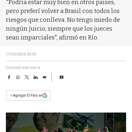
a
"Podría estar muy bien en otros países,
pero preferí volver a Brasil con todos los
riesgos que conlleva. No tengo miedo de
ningún juicio, siempre que los jueces
sean imparciales", afirmó en Río.
17/03/2024, 03:30
Compartir esta noticia
F
W
T
L
E
a
h
w
i
m
c
a
i
n
a
e
t
t
k
i
+
Agregar El País en
b
s
t
e
l
o
A
e
d
o
p
r
I
k
p
n