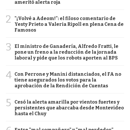
ameritó alerta roja
2
"¡Volvé a Adeom!": el filoso comentario de
Yesty Prieto a Valeria Ripoll en plena Cena de
Famosos
3
El ministro de Ganadería, Alfredo Fratti, le
pone un freno a la reducción de la jornada
laboral y pide que los robots aporten al BPS
4
Con Perrone y Manini distanciados, el FA no
tiene asegurados los votos para la
aprobación de la Rendición de Cuentas
5
Cesó la alerta amarilla por vientos fuertes y
persistentes que abarcaba desde Montevideo
hasta el Chuy
Entre "mal compañero" y "mal perdedor",