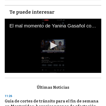
Te puede interesar
El mal momento de Yanina Gasañol con un hincha argentino en "Subrayado"
0
s
e
c
Últimas Noticias
o
n
11:26
d
Guía de cortes de tránsito para el fin de semana
s
o