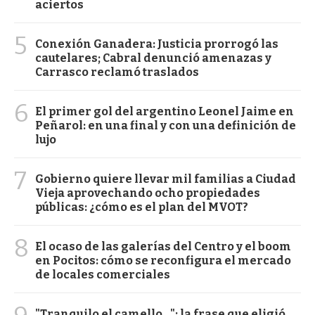
aciertos
5
Conexión Ganadera: Justicia prorrogó las
cautelares; Cabral denunció amenazas y
Carrasco reclamó traslados
6
El primer gol del argentino Leonel Jaime en
Peñarol: en una final y con una definición de
lujo
7
Gobierno quiere llevar mil familias a Ciudad
Vieja aprovechando ocho propiedades
públicas: ¿cómo es el plan del MVOT?
8
El ocaso de las galerías del Centro y el boom
en Pocitos: cómo se reconfigura el mercado
de locales comerciales
"Tranquilo el camello...": la frase que eligió