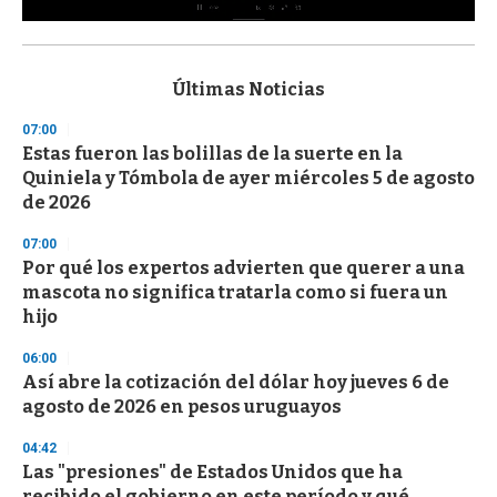
0
s
e
c
Últimas Noticias
o
n
07:00
d
Estas fueron las bolillas de la suerte en la
s
o
Quiniela y Tómbola de ayer miércoles 5 de agosto
f
de 2026
3
3
s
07:00
e
Por qué los expertos advierten que querer a una
c
mascota no significa tratarla como si fuera un
o
n
hijo
d
s
06:00
Así abre la cotización del dólar hoy jueves 6 de
agosto de 2026 en pesos uruguayos
04:42
Las "presiones" de Estados Unidos que ha
recibido el gobierno en este período y qué