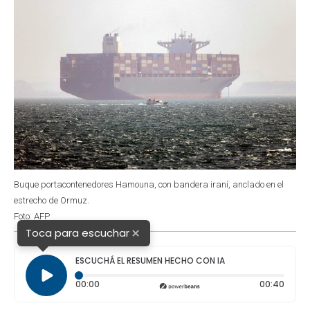
Buque portacontenedores Hamouna, con bandera iraní, anclado en el
estrecho de Ormuz.
Foto: AFP
×
Toca para escuchar
ESCUCHÁ EL RESUMEN HECHO CON IA
Tiempo transcurrido: 0 segundos
Durac
00:00
00:40