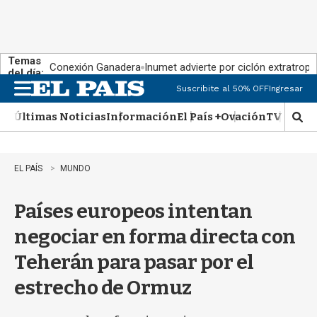
Temas
Conexión Ganadera
Inumet advierte por ciclón extratropi
del día:
Suscribite al 50% OFF
Ingresar
M
e
Últimas Noticias
Información
El País +
Ovación
TV Show
n
M
u
o
s
t
EL PAÍS
MUNDO
r
a
Países europeos intentan
r
b
negociar en forma directa con
�
s
Teherán para pasar por el
q
u
estrecho de Ormuz
e
d