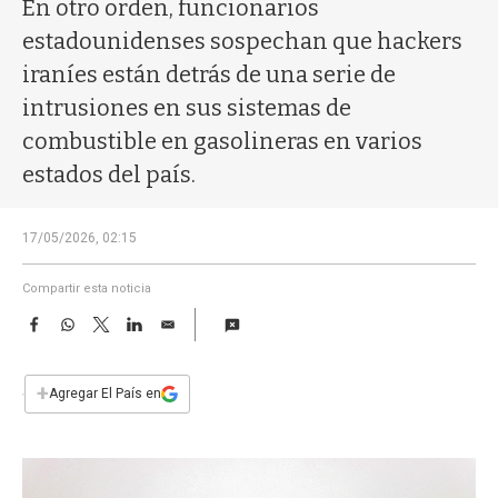
a
En otro orden, funcionarios
estadounidenses sospechan que hackers
iraníes están detrás de una serie de
intrusiones en sus sistemas de
combustible en gasolineras en varios
estados del país.
17/05/2026, 02:15
Compartir esta noticia
F
W
T
L
E
a
h
w
i
m
c
a
i
n
a
e
t
t
k
i
+
Agregar El País en
b
s
t
e
l
o
A
e
d
o
p
r
I
k
p
n