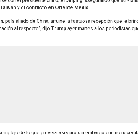
rse con el presidente chino,
Xi
Jinping
, asegurando que su visit
Taiwán
y el
conflicto en Oriente Medio
.
án
, país aliado de China, arruine la fastuosa recepción que le brin
sación al respecto”, dijo
Trump
ayer martes a los periodistas qu
complejo de lo que preveía, aseguró sin embargo que no necesit