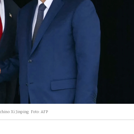
hino Xi Jinping.
Foto: AFP