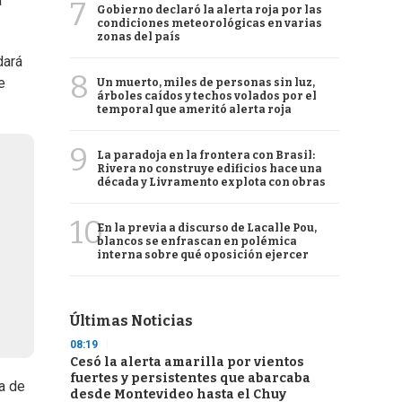
a
7
Gobierno declaró la alerta roja por las
condiciones meteorológicas en varias
zonas del país
dará
8
e
Un muerto, miles de personas sin luz,
árboles caídos y techos volados por el
temporal que ameritó alerta roja
9
La paradoja en la frontera con Brasil:
Rivera no construye edificios hace una
década y Livramento explota con obras
10
En la previa a discurso de Lacalle Pou,
blancos se enfrascan en polémica
interna sobre qué oposición ejercer
Últimas Noticias
08:19
Cesó la alerta amarilla por vientos
fuertes y persistentes que abarcaba
a de
desde Montevideo hasta el Chuy