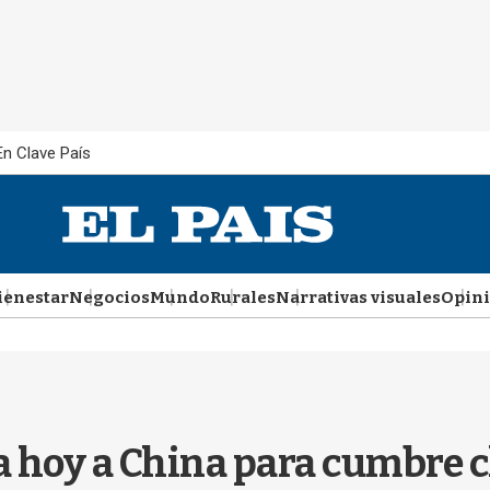
En Clave País
ienestar
Negocios
Mundo
Rurales
Narrativas visuales
Opin
 hoy a China para cumbre cl