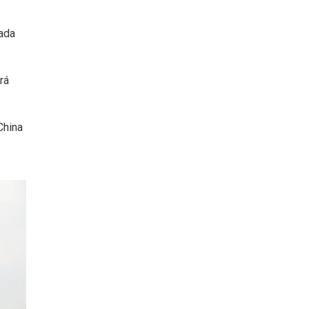
ada
rá
China