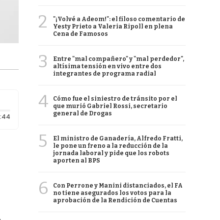
2
"¡Volvé a Adeom!": el filoso comentario de
Yesty Prieto a Valeria Ripoll en plena
Cena de Famosos
3
Entre "mal compañero" y "mal perdedor",
altísima tensión en vivo entre dos
integrantes de programa radial
4
Cómo fue el siniestro de tránsito por el
que murió Gabriel Rossi, secretario
general de Drogas
Duración: 44 segundos
:44
5
El ministro de Ganadería, Alfredo Fratti,
le pone un freno a la reducción de la
jornada laboral y pide que los robots
aporten al BPS
6
Con Perrone y Manini distanciados, el FA
no tiene asegurados los votos para la
aprobación de la Rendición de Cuentas