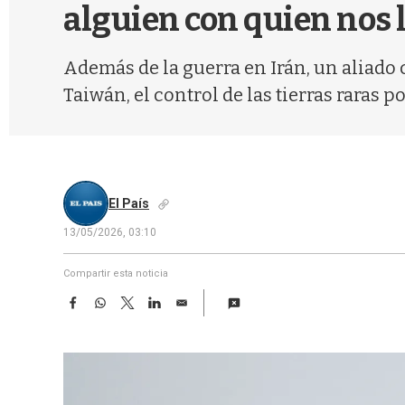
alguien con quien nos 
Además de la guerra en Irán, un aliado 
Taiwán, el control de las tierras raras p
El País
13/05/2026, 03:10
Compartir esta noticia
F
W
T
L
E
a
h
w
i
m
c
a
i
n
a
e
t
t
k
i
b
s
t
e
l
o
A
e
d