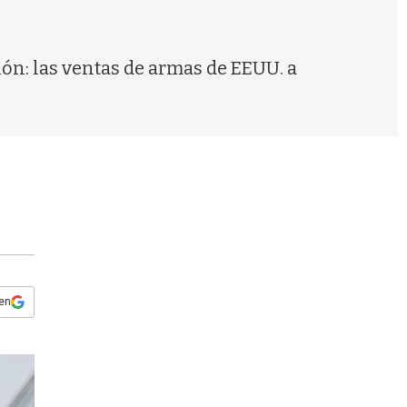
s
q
u
e
ión: las ventas de armas de EEUU. a
d
a
 en