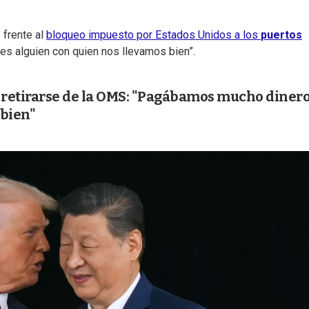
 frente al
bloqueo impuesto por Estados Unidos a los
puertos
es alguien con quien nos llevamos bien”.
retirarse de la OMS: "Pagábamos mucho dinero
 bien"