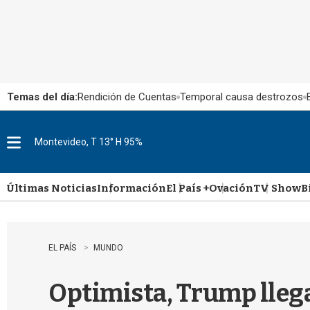
Temas del día:
Rendición de Cuentas
Temporal causa destrozos
Montevideo, T 13° H 95%
M
e
n
u
Últimas Noticias
Información
El País +
Ovación
TV Show
B
EL PAÍS
MUNDO
Optimista, Trump llega