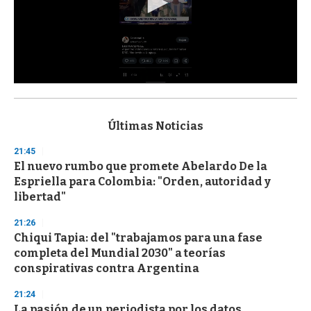
0
s
e
c
Últimas Noticias
o
n
21:45
d
El nuevo rumbo que promete Abelardo De la
s
o
Espriella para Colombia: "Orden, autoridad y
f
libertad"
3
3
s
21:26
e
Chiqui Tapia: del "trabajamos para una fase
c
completa del Mundial 2030" a teorías
o
n
conspirativas contra Argentina
d
s
21:24
La pasión de un periodista por los datos