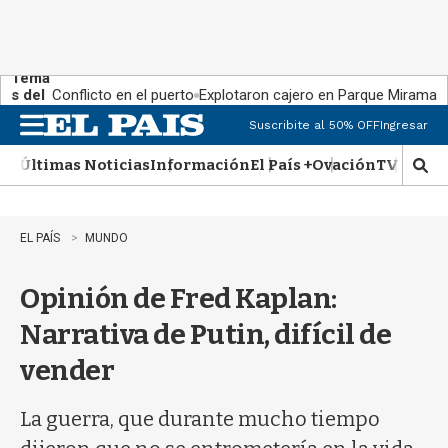
Tema
s del
Conflicto en el puerto
Explotaron cajero en Parque Miramar
día:
Suscribite al 50% OFF
Ingresar
M
e
Últimas Noticias
Información
El País +
Ovación
TV Show
n
M
u
o
s
t
EL PAÍS
MUNDO
r
a
Opinión de Fred Kaplan:
r
b
Narrativa de Putin, difícil de
�
s
vender
q
u
e
La guerra, que durante mucho tiempo
d