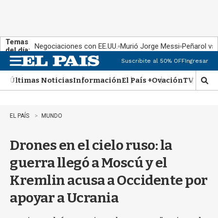
Temas
Negociaciones con EE.UU.
Murió Jorge Messi
Peñarol vs
del día:
Suscribite al 50% OFF
Ingresar
M
e
Últimas Noticias
Información
El País +
Ovación
TV Show
n
M
u
o
s
t
EL PAÍS
MUNDO
r
a
Drones en el cielo ruso: la
r
b
guerra llegó a Moscú y el
�
s
Kremlin acusa a Occidente por
q
u
apoyar a Ucrania
e
d