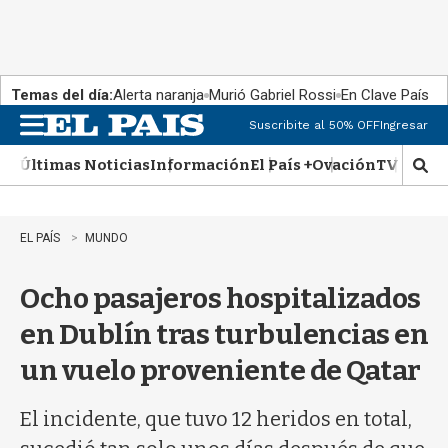
Temas del día:
Alerta naranja
Murió Gabriel Rossi
En Clave País
Suscribite al 50% OFF
Ingresar
M
e
Últimas Noticias
Información
El País +
Ovación
TV Show
n
M
u
o
s
t
EL PAÍS
MUNDO
r
a
Ocho pasajeros hospitalizados
r
b
en Dublín tras turbulencias en
�
s
un vuelo proveniente de Qatar
q
u
e
El incidente, que tuvo 12 heridos en total,
d