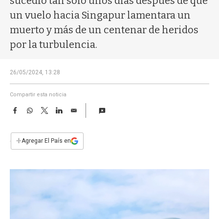
sucedió tan solo unos días después de que
a
un vuelo hacia Singapur lamentara un
muerto y más de un centenar de heridos
por la turbulencia.
26/05/2024, 13:28
Compartir esta noticia
F
W
T
L
E
a
h
w
i
m
c
a
i
n
a
e
t
t
k
i
+
Agregar El País en
b
s
t
e
l
o
A
e
d
o
p
r
I
k
p
n