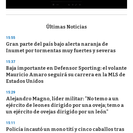
0
s
e
c
Últimas Noticias
o
n
15:55
d
Gran parte del país bajo alerta naranja de
s
o
Inumet por tormentas muy fuertes y severas
f
3
15:37
3
s
Baja importante en Defensor Sporting: el volante
e
Mauricio Amaro seguirá su carrera en la MLS de
c
Estados Unidos
o
n
d
15:29
s
Alejandro Magno, líder militar: "No temo a un
ejército de leones dirigido por una oveja; temo a
un ejército de ovejas dirigido por un león"
15:11
Policía incautó un mono tití y cinco caballos tras