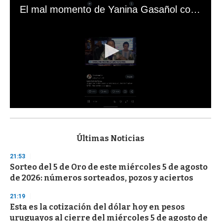
El mal momento de Yanina Gasañol con un hincha argentino en "Subrayado"
0
s
e
c
Últimas Noticias
o
n
21:53
d
Sorteo del 5 de Oro de este miércoles 5 de agosto
s
o
de 2026: números sorteados, pozos y aciertos
f
3
21:19
3
s
Esta es la cotización del dólar hoy en pesos
e
uruguayos al cierre del miércoles 5 de agosto de