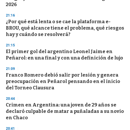
c
2026
o
n
d
21:16
s
¿Por qué está lenta o se cae la plataforma e-
BROU, qué alcance tiene el problema, qué riesgos
hay y cuándo se resolverá?
21:15
El primer gol del argentino Leonel Jaime en
Peñarol: en una final y con una definición de lujo
21:09
Franco Romero debió salir por lesión y genera
preocupación en Peñarol pensando en el inicio
del Torneo Clausura
20:44
Crimen en Argentina: una joven de 29 años se
declaró culpable de matar a puñaladas a su novio
en Chaco
20:41