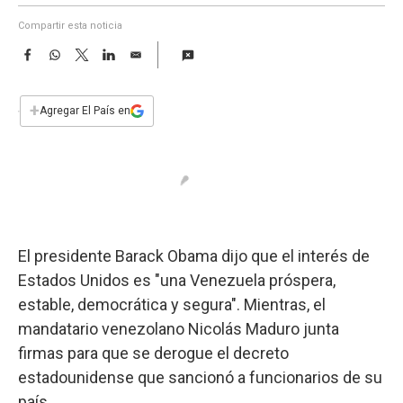
a
Compartir esta noticia
F
W
T
L
E
a
h
w
i
m
c
a
i
n
a
e
t
t
k
i
+
Agregar El País en
b
s
t
e
l
o
A
e
d
o
p
r
I
k
p
n
El presidente Barack Obama dijo que el interés de
Estados Unidos es "una Venezuela próspera,
estable, democrática y segura". Mientras, el
mandatario venezolano Nicolás Maduro junta
firmas para que se derogue el decreto
estadounidense que sancionó a funcionarios de su
país.