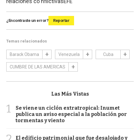
relaciones co nflictivas
EFE
¿Encontraste un error?
Reportar
Temas relacionados
Barack Obama
Venezuela
Cuba
CUMBRE DE LAS AMERICAS
Las Más Vistas
1
Se viene un ciclón extratropical: Inumet
publica un aviso especial a la población por
tormentas y viento
2
El edificio patrimonial que fue desalojado y