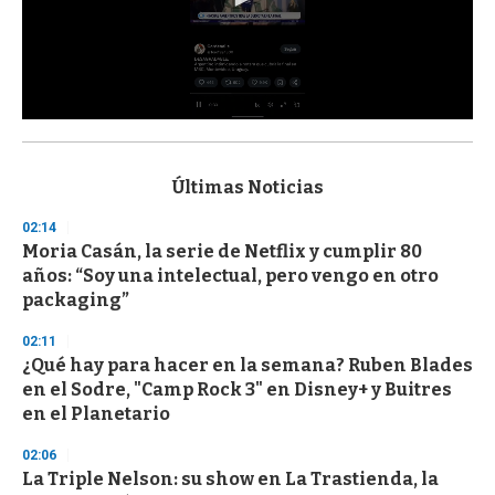
0
s
e
c
Últimas Noticias
o
n
02:14
d
Moria Casán, la serie de Netflix y cumplir 80
s
o
años: “Soy una intelectual, pero vengo en otro
f
packaging”
3
3
s
02:11
e
¿Qué hay para hacer en la semana? Ruben Blades
c
en el Sodre, "Camp Rock 3" en Disney+ y Buitres
o
n
en el Planetario
d
s
02:06
La Triple Nelson: su show en La Trastienda, la