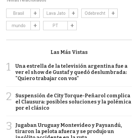
Temas relacionados
Brasil
Lava Jato
Odebrecht
mundo
PT
Las Más Vistas
1
Una estrella de la televisión argentina fue a
ver el show de Gustaf y quedó deslumbrada:
"Quiero trabajar con vos"
2
Suspensión de City Torque-Peñarol complica
el Clausura: posibles soluciones y la polémica
por el clásico
3
Jugaban Uruguay Montevideo y Paysandú,
tiraron la pelota afuera y se produjo un
insólito accidente en la ruta