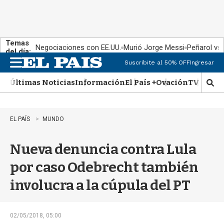
Temas
Negociaciones con EE.UU.
Murió Jorge Messi
Peñarol vs
del día:
Suscribite al 50% OFF
Ingresar
M
e
Últimas Noticias
Información
El País +
Ovación
TV Show
n
M
u
o
s
t
EL PAÍS
MUNDO
r
a
Nueva denuncia contra Lula
r
b
por caso Odebrecht también
�
s
involucra a la cúpula del PT
q
u
e
d
02/05/2018, 05:00