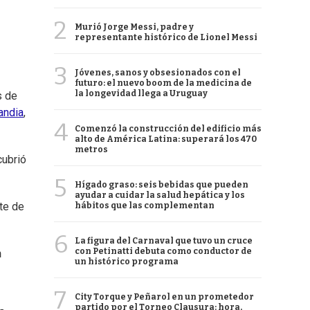
2
Murió Jorge Messi, padre y
representante histórico de Lionel Messi
3
Jóvenes, sanos y obsesionados con el
futuro: el nuevo boom de la medicina de
la longevidad llega a Uruguay
s de
landia
,
4
Comenzó la construcción del edificio más
alto de América Latina: superará los 470
metros
ubrió
5
Hígado graso: seis bebidas que pueden
ayudar a cuidar la salud hepática y los
ste de
hábitos que las complementan
6
La figura del Carnaval que tuvo un cruce
con Petinatti debuta como conductor de
n
un histórico programa
7
City Torque y Peñarol en un prometedor
partido por el Torneo Clausura: hora,