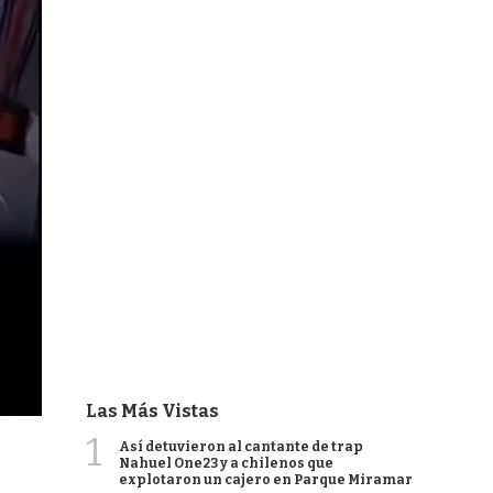
Las Más Vistas
1
Así detuvieron al cantante de trap
Nahuel One23 y a chilenos que
explotaron un cajero en Parque Miramar