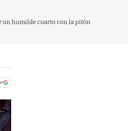
s
q
u
e
de un humilde cuarto con la pitón
d
a
 en