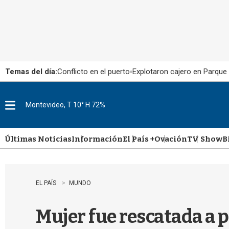
Temas del día:
Conflicto en el puerto
Explotaron cajero en Parque
Montevideo, T 10° H 72%
M
e
n
u
Últimas Noticias
Información
El País +
Ovación
TV Show
B
EL PAÍS
MUNDO
Mujer fue rescatada a 