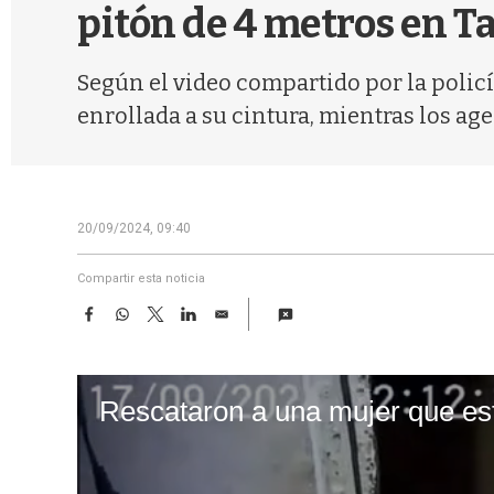
pitón de 4 metros en T
Según el video compartido por la policí
enrollada a su cintura, mientras los age
20/09/2024, 09:40
Compartir esta noticia
F
W
T
L
E
a
h
w
i
m
c
a
i
n
a
e
t
t
k
i
b
s
t
e
l
o
A
e
d
o
p
r
I
k
p
n