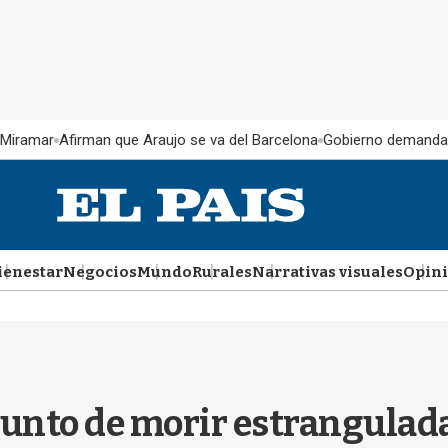
 Miramar
Afirman que Araujo se va del Barcelona
Gobierno demanda
ienestar
Negocios
Mundo
Rurales
Narrativas visuales
Opin
punto de morir estrangulad