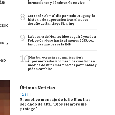
de
formaciones y dónde verlo en vivo
8
Correrá 50 km al día por todo Uruguay: la
historia de superación tras el nuevo
desafío de Santiago Stirling
cipio
9
La basura de Montevideo seguirá yendo a
Felipe Cardoso hasta al menos 2055, con
nos y
las obras que prevé la IMM
10
"Más burocracia y complicación":
bajo
supermercados y comercios cuestionan
medida de informar precios por unidad y
piden cambios
Últimas Noticias
12:11
El emotivo mensaje de Julio Ríos tras
ser dado de alta: "Dios siempre me
protege"