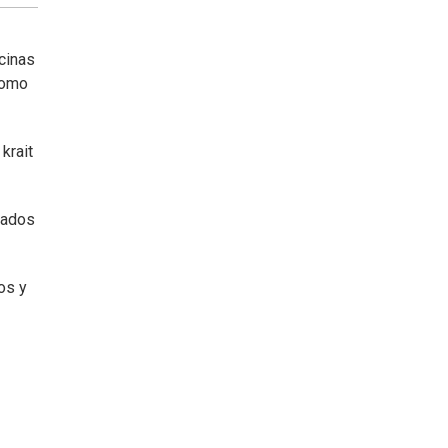
icinas
como
krait
nados
os y