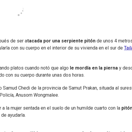
pués de ser a
tacada por una serpiente pitón
de unos 4 metro
rla con su cuerpo en el interior de su vivienda en el sur de
Tai
avando platos cuando notó que algo
le mordía en la pierna
y desc
ndo con su cuerpo durante unas dos horas.
rito Samud Chedi de la provincia de Samut Prakan, situada al sure
a Policía, Anusorn Wongmalee.
r a la mujer sentada en el suelo de un humilde cuarto con la
pitó
 de ayudarla.