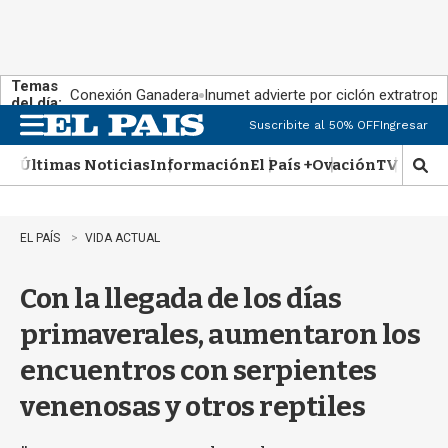
Temas
Conexión Ganadera
Inumet advierte por ciclón extratropi
del día:
Suscribite al 50% OFF
Ingresar
M
e
Últimas Noticias
Información
El País +
Ovación
TV Show
n
M
u
o
s
t
EL PAÍS
VIDA ACTUAL
r
a
Con la llegada de los días
r
b
primaverales, aumentaron los
�
s
encuentros con serpientes
q
u
venenosas y otros reptiles
e
d