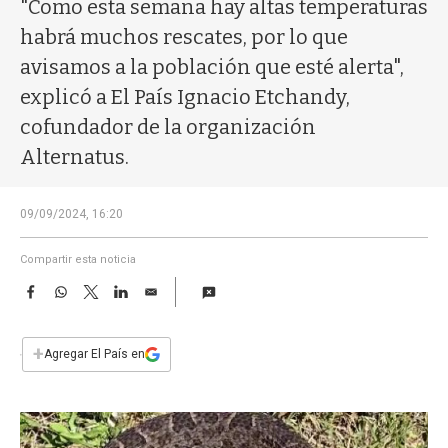
a
"Como esta semana hay altas temperaturas
habrá muchos rescates, por lo que
avisamos a la población que esté alerta",
explicó a El País Ignacio Etchandy,
cofundador de la organización
Alternatus.
09/09/2024, 16:20
Compartir esta noticia
F
W
T
L
E
a
h
w
i
m
c
a
i
n
a
e
t
t
k
i
+
Agregar El País en
b
s
t
e
l
o
A
e
d
o
p
r
I
k
p
n