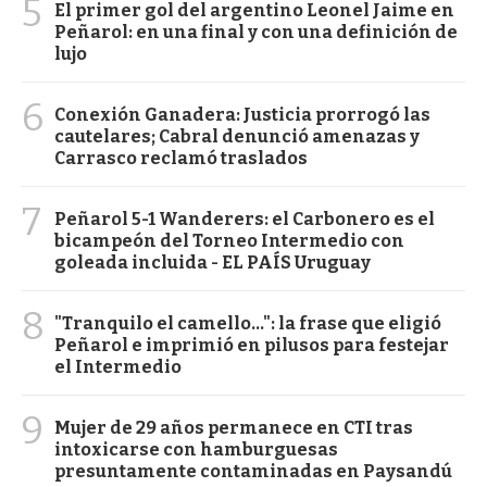
5
El primer gol del argentino Leonel Jaime en
Peñarol: en una final y con una definición de
lujo
6
Conexión Ganadera: Justicia prorrogó las
cautelares; Cabral denunció amenazas y
Carrasco reclamó traslados
7
Peñarol 5-1 Wanderers: el Carbonero es el
bicampeón del Torneo Intermedio con
goleada incluida - EL PAÍS Uruguay
8
"Tranquilo el camello...": la frase que eligió
Peñarol e imprimió en pilusos para festejar
el Intermedio
9
Mujer de 29 años permanece en CTI tras
intoxicarse con hamburguesas
presuntamente contaminadas en Paysandú