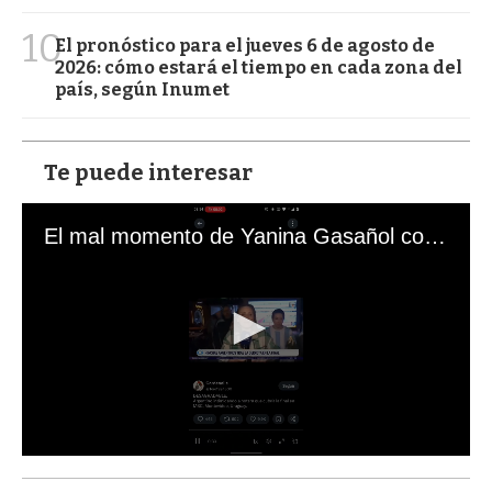
10
El pronóstico para el jueves 6 de agosto de
2026: cómo estará el tiempo en cada zona del
país, según Inumet
Te puede interesar
El mal momento de Yanina Gasañol con un hincha argentino en "Subrayado"
0
s