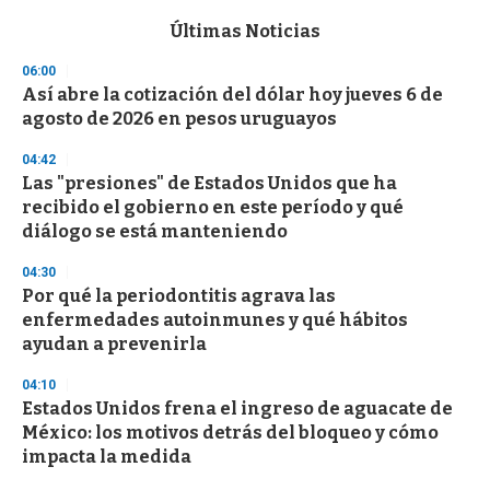
e
c
Últimas Noticias
o
n
06:00
d
Así abre la cotización del dólar hoy jueves 6 de
s
o
agosto de 2026 en pesos uruguayos
f
3
04:42
3
s
Las "presiones" de Estados Unidos que ha
e
recibido el gobierno en este período y qué
c
diálogo se está manteniendo
o
n
d
04:30
s
Por qué la periodontitis agrava las
enfermedades autoinmunes y qué hábitos
ayudan a prevenirla
04:10
Estados Unidos frena el ingreso de aguacate de
México: los motivos detrás del bloqueo y cómo
impacta la medida