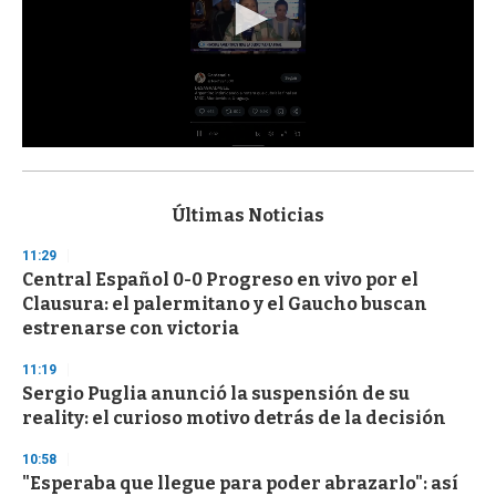
0
s
e
c
Últimas Noticias
o
n
11:29
d
Central Español 0-0 Progreso en vivo por el
s
o
Clausura: el palermitano y el Gaucho buscan
f
estrenarse con victoria
3
3
s
11:19
e
Sergio Puglia anunció la suspensión de su
c
reality: el curioso motivo detrás de la decisión
o
n
d
10:58
s
"Esperaba que llegue para poder abrazarlo": así