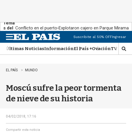
Tema
s del
Conflicto en el puerto
Explotaron cajero en Parque Miramar
día:
Suscribite al 50% OFF
Ingresar
M
e
Últimas Noticias
Información
El País +
Ovación
TV Show
n
M
u
o
s
t
EL PAÍS
MUNDO
r
a
Moscú sufre la peor tormenta
r
b
de nieve de su historia
�
s
q
u
04/02/2018, 17:16
e
d
Compartir esta noticia