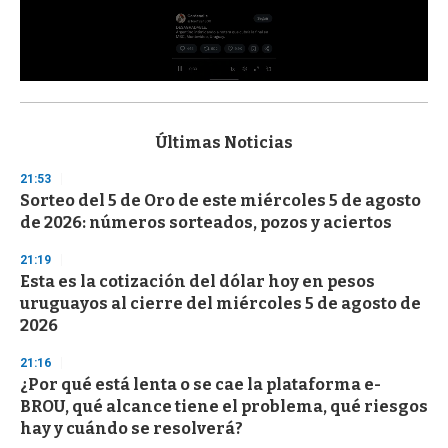
0
s
e
c
Últimas Noticias
o
n
21:53
d
Sorteo del 5 de Oro de este miércoles 5 de agosto
s
o
de 2026: números sorteados, pozos y aciertos
f
3
21:19
3
s
Esta es la cotización del dólar hoy en pesos
e
uruguayos al cierre del miércoles 5 de agosto de
c
2026
o
n
d
21:16
s
¿Por qué está lenta o se cae la plataforma e-
BROU, qué alcance tiene el problema, qué riesgos
hay y cuándo se resolverá?