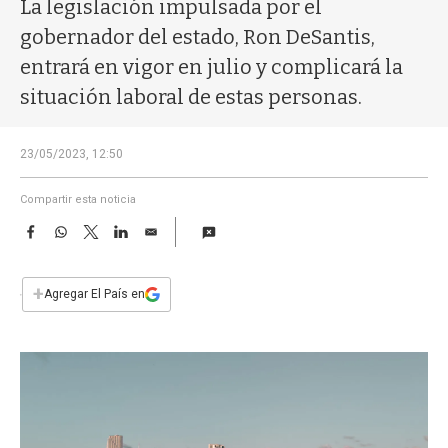
a
La legislación impulsada por el
gobernador del estado, Ron DeSantis,
entrará en vigor en julio y complicará la
situación laboral de estas personas.
23/05/2023, 12:50
Compartir esta noticia
F
W
T
L
E
a
h
w
i
m
c
a
i
n
a
e
t
t
k
i
+
Agregar El País en
b
s
t
e
l
o
A
e
d
o
p
r
I
k
p
n