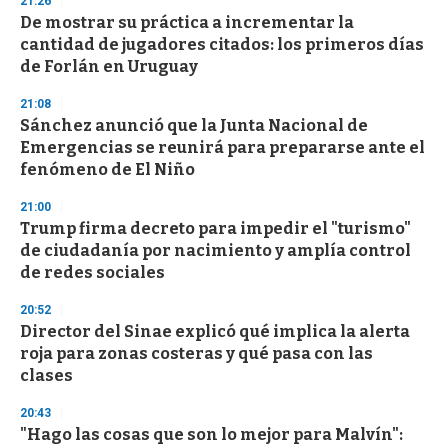
21:26
3
s
De mostrar su práctica a incrementar la
e
cantidad de jugadores citados: los primeros días
c
de Forlán en Uruguay
o
n
d
21:08
s
Sánchez anunció que la Junta Nacional de
Emergencias se reunirá para prepararse ante el
fenómeno de El Niño
21:00
Trump firma decreto para impedir el "turismo"
de ciudadanía por nacimiento y amplía control
de redes sociales
20:52
Director del Sinae explicó qué implica la alerta
roja para zonas costeras y qué pasa con las
clases
20:43
"Hago las cosas que son lo mejor para Malvín":