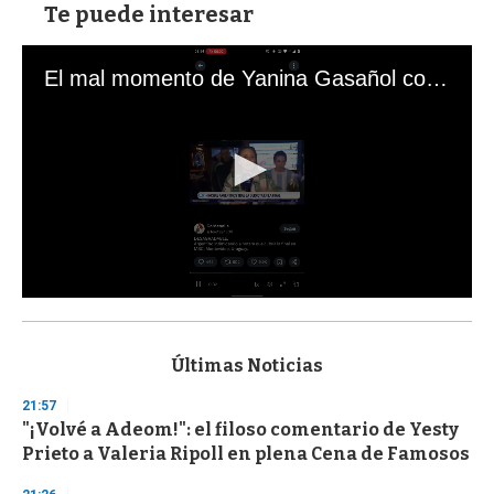
Te puede interesar
El mal momento de Yanina Gasañol con un hincha argentino en "Subrayado"
0
s
e
c
Últimas Noticias
o
n
21:57
d
"¡Volvé a Adeom!": el filoso comentario de Yesty
s
o
Prieto a Valeria Ripoll en plena Cena de Famosos
f
3