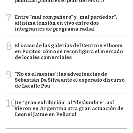
públicas: ¿cómo es el plan del MVOT?
7
Entre "mal compañero" y "mal perdedor",
altísima tensión en vivo entre dos
integrantes de programa radial
8
El ocaso de las galerías del Centro y el boom
en Pocitos: cómo se reconfigura el mercado
de locales comerciales
9
"No es el mesías": las advertencias de
Sebastián Da Silva ante el esperado discurso
de Lacalle Pou
10
De “gran exhibición” al “deslumbre”: así
vieron en Argentina otra gran actuación de
Leonel Jaime en Peñarol