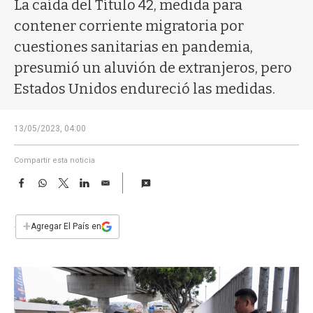
a
La caída del Título 42, medida para
contener corriente migratoria por
cuestiones sanitarias en pandemia,
presumió un aluvión de extranjeros, pero
Estados Unidos endureció las medidas.
13/05/2023, 04:00
Compartir esta noticia
F
W
T
L
E
a
h
w
i
m
c
a
i
n
a
e
t
t
k
i
+
Agregar El País en
b
s
t
e
l
o
A
e
d
o
p
r
I
k
p
n