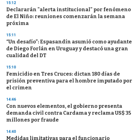
15:12
d
Declararán "alerta institucional" por fenómeno
s
o
de El Niño: reuniones comenzarán la semana
f
próxima
3
3
s
15:11
e
“Un desafío”: Espasandín asumió como ayudante
c
de Diego Forlán en Uruguay y destacó una gran
o
n
cualidad del DT
d
s
15:10
Femicidio en Tres Cruces: dictan 180 días de
prisión preventiva para el hombre imputado por
el crimen
14:46
Con nuevos elementos, el gobierno presenta
demanda civil contra Cardama y reclama US$ 35
millones por fraude
14:40
Medidas limitativas para el funcionario