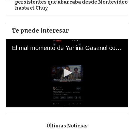
persistentes que abarcaba desde Montevideo
hasta el Chuy
Te puede interesar
El mal momento de Yanina Gasañol con un hincha argentino en "Subrayado"
0
s
e
c
Últimas Noticias
o
n