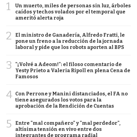
1
Un muerto, miles de personas sin luz, árboles
caídos y techos volados por el temporal que
ameritó alerta roja
2
El ministro de Ganadería, Alfredo Fratti, le
pone un freno a la reducción de la jornada
laboral y pide que los robots aporten al BPS
3
"¡Volvé a Adeom!": el filoso comentario de
Yesty Prieto a Valeria Ripoll en plena Cena de
Famosos
4
Con Perrone y Manini distanciados, el FA no
tiene asegurados los votos para la
aprobación de la Rendición de Cuentas
5
Entre "mal compañero" y "mal perdedor",
altísima tensión en vivo entre dos
integrantes de programa radial