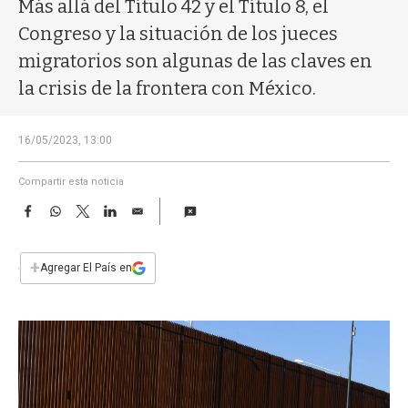
a
Más allá del Título 42 y el Título 8, el
Congreso y la situación de los jueces
migratorios son algunas de las claves en
la crisis de la frontera con México.
16/05/2023, 13:00
Compartir esta noticia
F
W
T
L
E
a
h
w
i
m
c
a
i
n
a
e
t
t
k
i
+
Agregar El País en
b
s
t
e
l
o
A
e
d
o
p
r
I
k
p
n