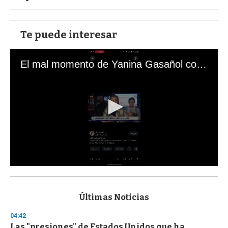
Te puede interesar
El mal momento de Yanina Gasañol con un hincha argentino en "Subrayado"
0
s
e
c
Últimas Noticias
o
n
04:42
d
Las "presiones" de Estados Unidos que ha
s