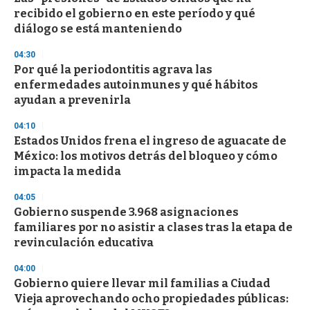
o
recibido el gobierno en este período y qué
f
diálogo se está manteniendo
3
3
s
04:30
e
Por qué la periodontitis agrava las
c
enfermedades autoinmunes y qué hábitos
o
n
ayudan a prevenirla
d
s
04:10
Estados Unidos frena el ingreso de aguacate de
México: los motivos detrás del bloqueo y cómo
impacta la medida
04:05
Gobierno suspende 3.968 asignaciones
familiares por no asistir a clases tras la etapa de
revinculación educativa
04:00
Gobierno quiere llevar mil familias a Ciudad
Vieja aprovechando ocho propiedades públicas: