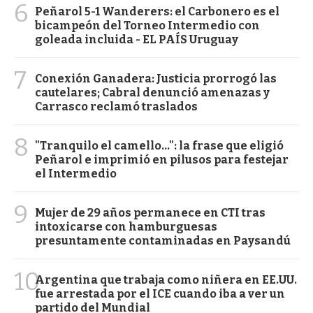
6
Peñarol 5-1 Wanderers: el Carbonero es el
bicampeón del Torneo Intermedio con
goleada incluida - EL PAÍS Uruguay
7
Conexión Ganadera: Justicia prorrogó las
cautelares; Cabral denunció amenazas y
Carrasco reclamó traslados
8
"Tranquilo el camello...": la frase que eligió
Peñarol e imprimió en pilusos para festejar
el Intermedio
9
Mujer de 29 años permanece en CTI tras
intoxicarse con hamburguesas
presuntamente contaminadas en Paysandú
10
Argentina que trabaja como niñera en EE.UU.
fue arrestada por el ICE cuando iba a ver un
partido del Mundial