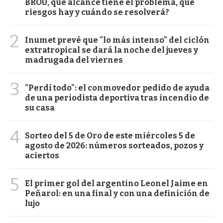
BROU, qué alcance tiene el problema, qué
riesgos hay y cuándo se resolverá?
2
Inumet prevé que "lo más intenso" del ciclón
extratropical se dará la noche del jueves y
madrugada del viernes
3
"Perdí todo": el conmovedor pedido de ayuda
de una periodista deportiva tras incendio de
su casa
4
Sorteo del 5 de Oro de este miércoles 5 de
agosto de 2026: números sorteados, pozos y
aciertos
5
El primer gol del argentino Leonel Jaime en
Peñarol: en una final y con una definición de
lujo