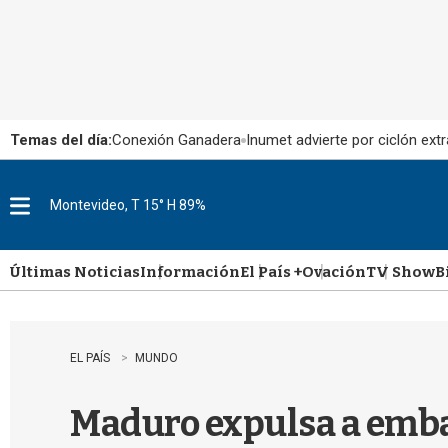
Temas del día:
Conexión Ganadera
Inumet advierte por ciclón extr
Montevideo, T 15° H 89%
M
e
n
u
Últimas Noticias
Información
El País +
Ovación
TV Show
B
EL PAÍS
MUNDO
Maduro expulsa a emba