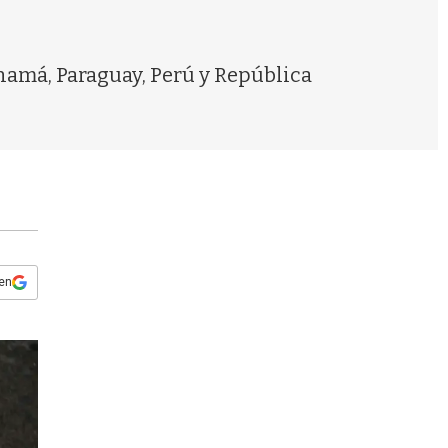
s
q
u
e
namá, Paraguay, Perú y República
d
a
 en