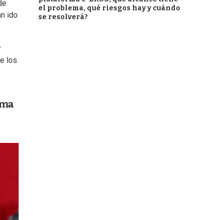
de
el problema, qué riesgos hay y cuándo
an ido
se resolverá?
y
e los
rma