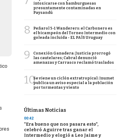
7
intoxicarse con hamburguesas
presuntamente contaminadas en
Paysandú
8
Peñarol 5-1 Wanderers: el Carbonero es
el bicampeón del Torneo Intermedio con
goleada incluida - EL PAÍS Uruguay
9
Conexión Ganadera: Justicia prorrogó
las cautelares; Cabral denunció
amenazas y Carrasco reclamó traslados
tico
10
Se viene un ciclón extratropical: Inumet
publica un aviso especial a la población
por tormentas y viento
s
Últimas Noticias
00:42
"Era bueno que nos pasara esto",
dores
celebró Aguirre tras ganar el
Intermedio y elogió a Leo Jaime y