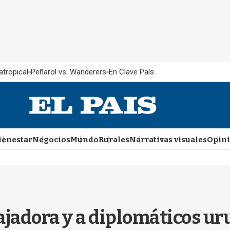
atropical
Peñarol vs. Wanderers
En Clave País
ienestar
Negocios
Mundo
Rurales
Narrativas visuales
Opin
jadora y a diplomáticos ur