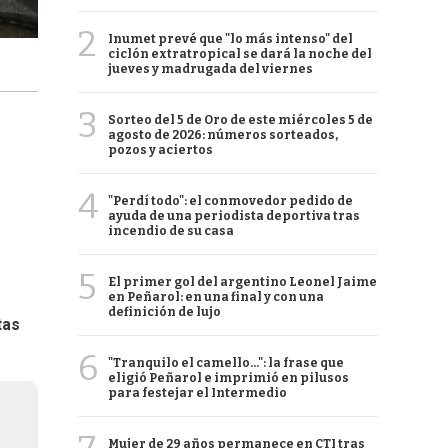
2
Inumet prevé que "lo más intenso" del
ciclón extratropical se dará la noche del
jueves y madrugada del viernes
3
Sorteo del 5 de Oro de este miércoles 5 de
agosto de 2026: números sorteados,
pozos y aciertos
4
"Perdí todo": el conmovedor pedido de
ayuda de una periodista deportiva tras
incendio de su casa
5
El primer gol del argentino Leonel Jaime
en Peñarol: en una final y con una
definición de lujo
tas
6
"Tranquilo el camello...": la frase que
eligió Peñarol e imprimió en pilusos
para festejar el Intermedio
Mujer de 29 años permanece en CTI tras