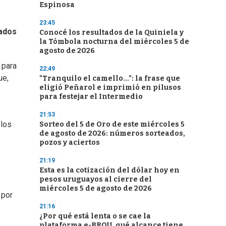
Espinosa
23:45
tados
Conocé los resultados de la Quiniela y
la Tómbola nocturna del miércoles 5 de
agosto de 2026
 para
22:49
ue,
"Tranquilo el camello...": la frase que
eligió Peñarol e imprimió en pilusos
para festejar el Intermedio
21:53
 los
Sorteo del 5 de Oro de este miércoles 5
de agosto de 2026: números sorteados,
pozos y aciertos
21:19
Esta es la cotización del dólar hoy en
pesos uruguayos al cierre del
miércoles 5 de agosto de 2026
 por
21:16
¿Por qué está lenta o se cae la
plataforma e-BROU, qué alcance tiene