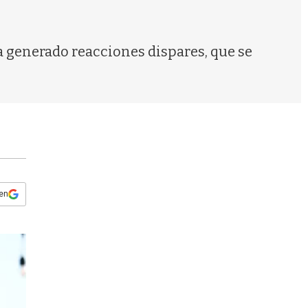
s
q
u
e
 generado reacciones dispares, que se
d
a
 en