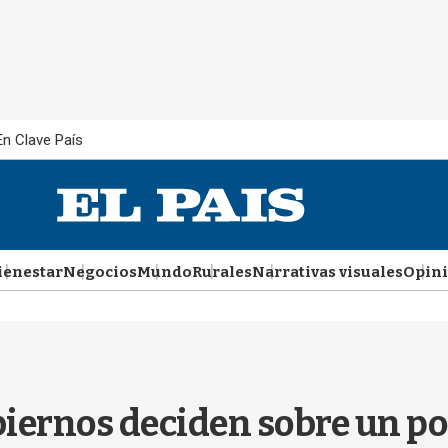
En Clave País
ienestar
Negocios
Mundo
Rurales
Narrativas visuales
Opin
obiernos deciden sobre un p