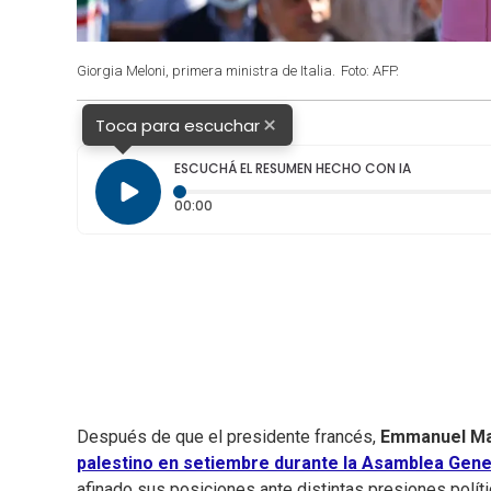
Giorgia Meloni, primera ministra de Italia.
Foto: AFP.
×
Toca para escuchar
ESCUCHÁ EL RESUMEN HECHO CON IA
Tiempo transcurrido: 0 segundos
00:00
Después de que el presidente francés,
Emmanuel M
palestino en setiembre durante la Asamblea Gene
afinado sus posiciones ante distintas presiones políti