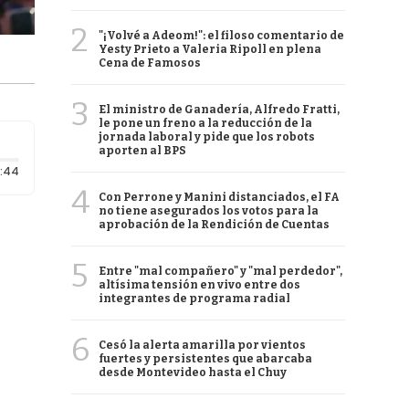
2
"¡Volvé a Adeom!": el filoso comentario de
Yesty Prieto a Valeria Ripoll en plena
Cena de Famosos
3
El ministro de Ganadería, Alfredo Fratti,
le pone un freno a la reducción de la
jornada laboral y pide que los robots
aporten al BPS
Duración: 44 segundos
:44
4
Con Perrone y Manini distanciados, el FA
no tiene asegurados los votos para la
aprobación de la Rendición de Cuentas
5
Entre "mal compañero" y "mal perdedor",
altísima tensión en vivo entre dos
integrantes de programa radial
6
Cesó la alerta amarilla por vientos
fuertes y persistentes que abarcaba
desde Montevideo hasta el Chuy