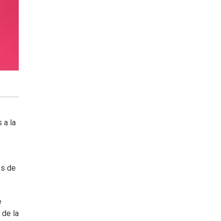
 a la
és de
e
 de la