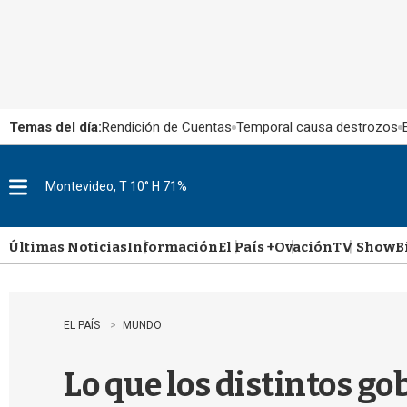
Temas del día:
Rendición de Cuentas
Temporal causa destrozos
Montevideo, T 10° H 71%
M
e
n
u
Últimas Noticias
Información
El País +
Ovación
TV Show
B
EL PAÍS
MUNDO
Lo que los distintos g