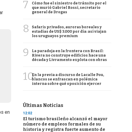
7
Cómo fue el siniestro de tránsito por el
que murió Gabriel Rossi, secretario
ar
general de Drogas
8
Safaris privados, auroras boreales y
estadías de US$ 3.000 por día: así viajan
los uruguayos premium
9
La paradoja en la frontera con Brasil:
Rivera no construye edificios hace una
década y Livramento explota con obras
10
En la previa a discurso de Lacalle Pou,
blancos se enfrascan en polémica
interna sobre qué oposición ejercer
Últimas Noticias
os en
12:02
El turismo brasileño alcanzó el mayor
número de empleos formales de su
historia y registra fuerte aumento de