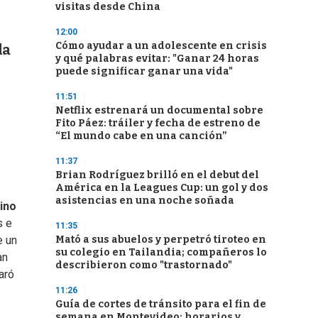
visitas desde China
12:00
Cómo ayudar a un adolescente en crisis
la
y qué palabras evitar: "Ganar 24 horas
puede significar ganar una vida"
11:51
Netflix estrenará un documental sobre
Fito Páez: tráiler y fecha de estreno de
“El mundo cabe en una canción”
11:37
Brian Rodríguez brilló en el debut del
América en la Leagues Cup: un gol y dos
asistencias en una noche soñada
ino
s e
11:35
Mató a sus abuelos y perpetró tiroteo en
e un
su colegio en Tailandia; compañeros lo
an
describieron como "trastornado"
aró
11:26
Guía de cortes de tránsito para el fin de
semana en Montevideo: horarios y