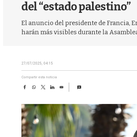
del “estado palestino”
El anuncio del presidente de Francia, 
harán más visibles durante la Asamble
27/07/2025, 04:15
Compartir esta noticia
F
W
T
L
E
a
h
w
i
m
c
a
i
n
a
e
t
t
k
i
b
s
t
e
l
o
A
e
d
o
p
r
I
k
p
n