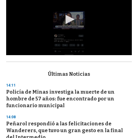
0
s
e
c
Últimas Noticias
o
n
14:11
d
Policía de Minas investiga la muerte de un
s
o
hombre de 57 años: fue encontrado por un
f
funcionario municipal
3
3
s
14:08
e
Peñarol respondió a las felicitaciones de
c
Wanderers, que tuvo un gran gesto en la final
o
n
del Intermedio