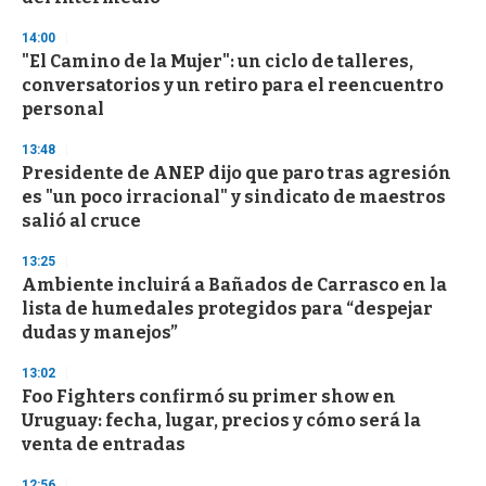
d
s
14:00
"El Camino de la Mujer": un ciclo de talleres,
conversatorios y un retiro para el reencuentro
personal
13:48
Presidente de ANEP dijo que paro tras agresión
es "un poco irracional" y sindicato de maestros
salió al cruce
13:25
Ambiente incluirá a Bañados de Carrasco en la
lista de humedales protegidos para “despejar
dudas y manejos”
13:02
Foo Fighters confirmó su primer show en
Uruguay: fecha, lugar, precios y cómo será la
venta de entradas
12:56