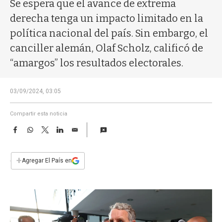
a
Se espera que el avance de extrema
derecha tenga un impacto limitado en la
política nacional del país. Sin embargo, el
canciller alemán, Olaf Scholz, calificó de
“amargos” los resultados electorales.
03/09/2024, 03:05
Compartir esta noticia
F
W
T
L
E
a
h
w
i
m
c
a
i
n
a
e
t
t
k
i
+
Agregar El País en
b
s
t
e
l
o
A
e
d
o
p
r
I
k
p
n