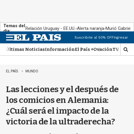
Temas del
Relación Uruguay - EE.UU.
Alerta naranja
Murió Gabriel 
día:
Suscribite al 50% OFF
Ingresar
M
e
Últimas Noticias
Información
El País +
Ovación
TV Show
n
M
u
o
s
t
EL PAÍS
MUNDO
r
a
Las lecciones y el después de
r
b
los comicios en Alemania:
�
s
¿Cuál será el impacto de la
q
u
victoria de la ultraderecha?
e
d