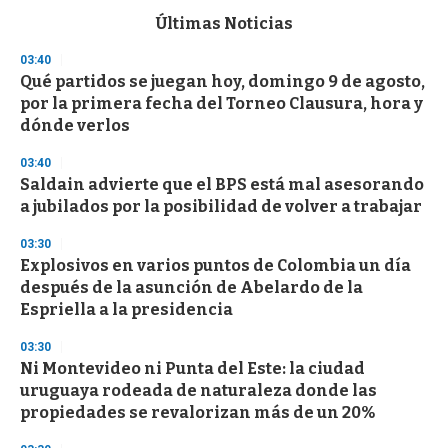
e
c
Últimas Noticias
o
n
03:40
d
Qué partidos se juegan hoy, domingo 9 de agosto,
s
o
por la primera fecha del Torneo Clausura, hora y
f
dónde verlos
3
3
s
03:40
e
Saldain advierte que el BPS está mal asesorando
c
a jubilados por la posibilidad de volver a trabajar
o
n
d
03:30
s
Explosivos en varios puntos de Colombia un día
después de la asunción de Abelardo de la
Espriella a la presidencia
03:30
Ni Montevideo ni Punta del Este: la ciudad
uruguaya rodeada de naturaleza donde las
propiedades se revalorizan más de un 20%