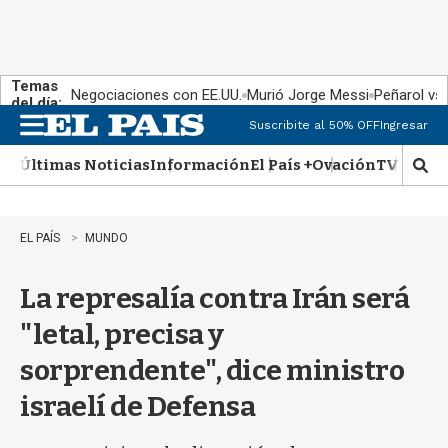
Temas
Negociaciones con EE.UU.
Murió Jorge Messi
Peñarol vs
del día:
Suscribite al 50% OFF
Ingresar
M
e
Últimas Noticias
Información
El País +
Ovación
TV Show
n
M
u
o
s
t
EL PAÍS
MUNDO
r
a
La represalía contra Irán será
r
b
"letal, precisa y
�
s
sorprendente", dice ministro
q
u
israelí de Defensa
e
d