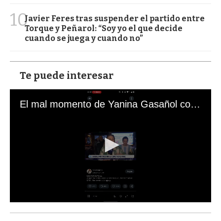
10
Javier Feres tras suspender el partido entre
Torque y Peñarol: “Soy yo el que decide
cuando se juega y cuando no”
Te puede interesar
El mal momento de Yanina Gasañol con un hincha argentino en "Subrayado"
0
s