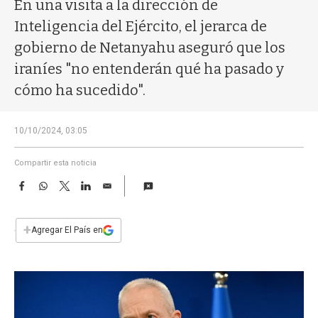
a
En una visita a la dirección de
Inteligencia del Ejército, el jerarca de
gobierno de Netanyahu aseguró que los
iraníes "no entenderán qué ha pasado y
cómo ha sucedido".
10/10/2024, 03:05
Compartir esta noticia
F
W
T
L
E
a
h
w
i
m
c
a
i
n
a
e
t
t
k
i
+
Agregar El País en
b
s
t
e
l
o
A
e
d
o
p
r
I
k
p
n