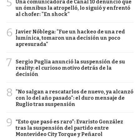
5
Una comunicadora de Canal 10 denunció que
un ómnibus la atropelló, lo siguió y enfrentó
al chofer: "En shock"
6
Javier Nóblega: "Fue un hackeo de una red
lumínica, tomaron una decisión un poco
apresurada"
7
Sergio Puglia anunció la suspensión de su
reality: el curioso motivo detrás de la
decisión
8
"No salgan a rescatarlos de nuevo, ya alcanzó
con lo del año pasado": el duro mensaje de
Ruglio tras suspensión
9
“Esto que pasó es raro”: Evaristo González
tras la suspensión del partido entre
Montevideo City Torque y Peñarol