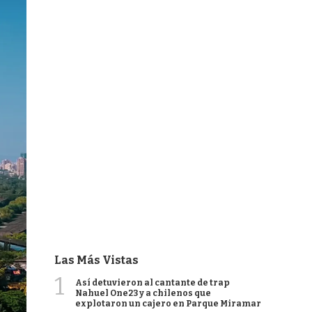
Las Más Vistas
1
Así detuvieron al cantante de trap
Nahuel One23 y a chilenos que
explotaron un cajero en Parque Miramar