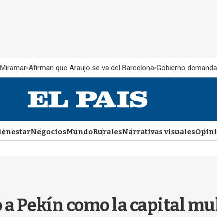
 Miramar
Afirman que Araujo se va del Barcelona
Gobierno demanda
ienestar
Negocios
Mundo
Rurales
Narrativas visuales
Opin
a Pekín como la capital mul