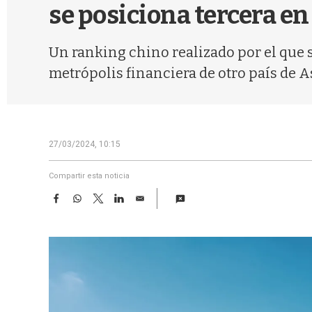
se posiciona tercera e
Un ranking chino realizado por el que 
metrópolis financiera de otro país de A
27/03/2024, 10:15
Compartir esta noticia
F
W
T
L
E
a
h
w
i
m
c
a
i
n
a
e
t
t
k
i
b
s
t
e
l
o
A
e
d
o
p
r
I
k
p
n