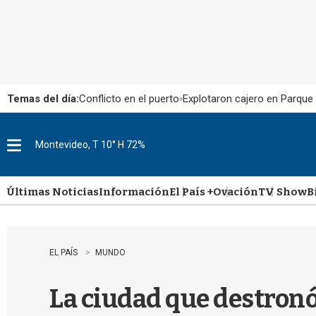
Temas del día:
Conflicto en el puerto
Explotaron cajero en Parque
Montevideo, T 10° H 72%
M
e
n
u
Últimas Noticias
Información
El País +
Ovación
TV Show
B
EL PAÍS
MUNDO
La ciudad que destronó 