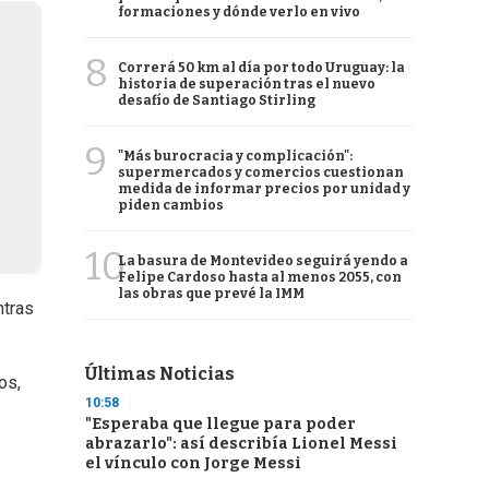
formaciones y dónde verlo en vivo
8
Correrá 50 km al día por todo Uruguay: la
historia de superación tras el nuevo
desafío de Santiago Stirling
9
"Más burocracia y complicación":
supermercados y comercios cuestionan
medida de informar precios por unidad y
piden cambios
10
La basura de Montevideo seguirá yendo a
Felipe Cardoso hasta al menos 2055, con
las obras que prevé la IMM
ntras
Últimas Noticias
os,
10:58
"Esperaba que llegue para poder
abrazarlo": así describía Lionel Messi
el vínculo con Jorge Messi