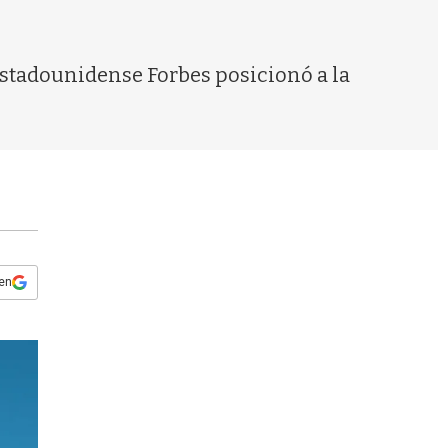
s
q
u
e
 estadounidense Forbes posicionó a la
d
a
 en