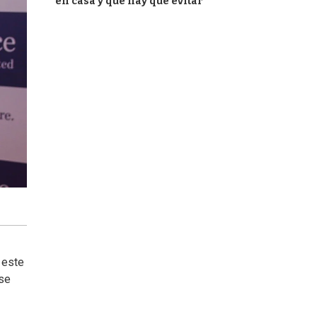
en casa y qué hay que evitar
 este
ase