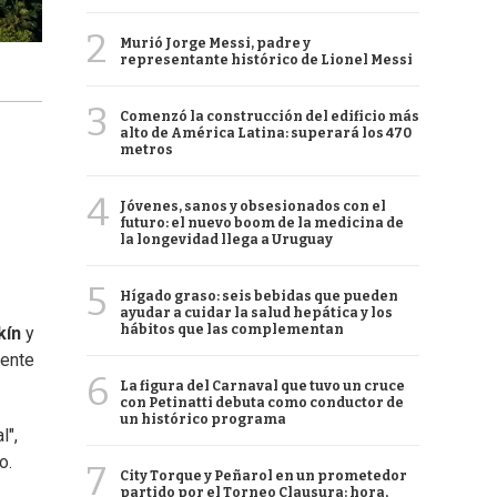
2
Murió Jorge Messi, padre y
representante histórico de Lionel Messi
3
Comenzó la construcción del edificio más
alto de América Latina: superará los 470
metros
4
Jóvenes, sanos y obsesionados con el
futuro: el nuevo boom de la medicina de
la longevidad llega a Uruguay
5
Hígado graso: seis bebidas que pueden
ayudar a cuidar la salud hepática y los
hábitos que las complementan
kín
y
lente
6
La figura del Carnaval que tuvo un cruce
con Petinatti debuta como conductor de
un histórico programa
l",
o.
7
City Torque y Peñarol en un prometedor
partido por el Torneo Clausura: hora,