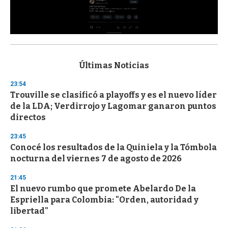
0
s
e
c
Últimas Noticias
o
n
23:54
d
Trouville se clasificó a playoffs y es el nuevo líder
s
o
de la LDA; Verdirrojo y Lagomar ganaron puntos
f
directos
3
3
s
23:45
e
Conocé los resultados de la Quiniela y la Tómbola
c
nocturna del viernes 7 de agosto de 2026
o
n
d
21:45
s
El nuevo rumbo que promete Abelardo De la
Espriella para Colombia: "Orden, autoridad y
libertad"