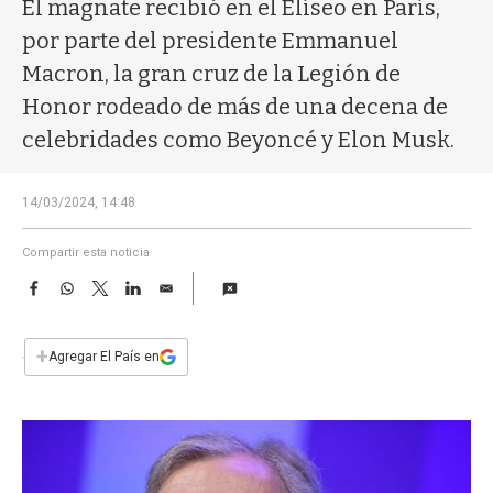
a
El magnate recibió en el Elíseo en París,
por parte del presidente Emmanuel
Macron, la gran cruz de la Legión de
Honor rodeado de más de una decena de
celebridades como Beyoncé y Elon Musk.
14/03/2024, 14:48
Compartir esta noticia
F
W
T
L
E
a
h
w
i
m
c
a
i
n
a
e
t
t
k
i
+
Agregar El País en
b
s
t
e
l
o
A
e
d
o
p
r
I
k
p
n