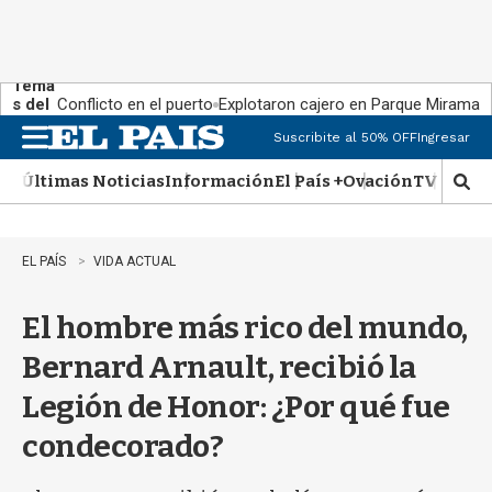
Tema
s del
Conflicto en el puerto
Explotaron cajero en Parque Miramar
día:
Suscribite al 50% OFF
Ingresar
M
e
Últimas Noticias
Información
El País +
Ovación
TV Show
n
M
u
o
s
t
EL PAÍS
VIDA ACTUAL
r
a
El hombre más rico del mundo,
r
b
Bernard Arnault, recibió la
�
s
Legión de Honor: ¿Por qué fue
q
u
condecorado?
e
d