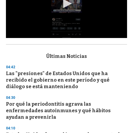
0
s
e
c
Últimas Noticias
o
n
04:42
d
Las "presiones" de Estados Unidos que ha
s
o
recibido el gobierno en este período y qué
f
diálogo se está manteniendo
3
3
s
04:30
e
Por qué la periodontitis agrava las
c
enfermedades autoinmunes y qué hábitos
o
n
ayudan a prevenirla
d
s
04:10