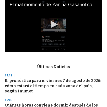
El mal momento de Yanina Gasañol con un hincha argentino en "Subrayado"
0
s
e
c
Últimas Noticias
o
n
19:11
d
El pronóstico para el viernes 7 de agosto de 2026:
s
o
cómo estará el tiempo en cada zona del país,
f
según Inumet
3
3
s
19:00
e
Cuántas horas conviene dormir después de los