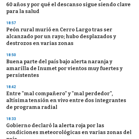
c
60 años y por qué el descanso sigue siendo clave
o
n
para la salud
d
s
18:57
Peón rural murió en Cerro Largo tras ser
alcanzado por un rayo; hubo desplazados y
destrozos en varias zonas
18:50
Buena parte del país bajo alerta naranja y
amarilla de Inumet por vientos muy fuertes y
persistentes
18:42
Entre "mal compañero" y "mal perdedor",
altísima tensión en vivo entre dos integrantes
de programa radial
18:33
Gobierno declaró la alerta roja por las
condiciones meteorológicas en varias zonas del